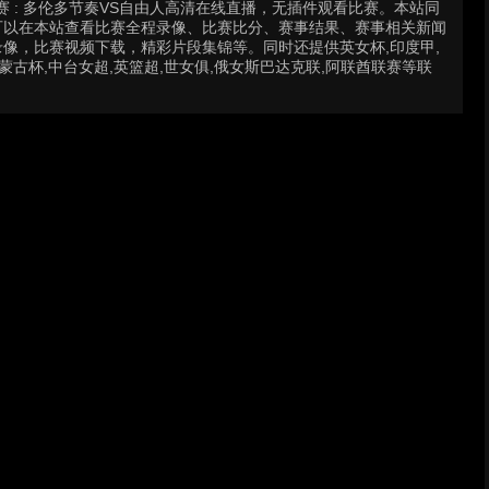
球联赛 : 多伦多节奏VS自由人高清在线直播，无插件观看比赛。本站同
可以在本站查看比赛全程录像、比赛比分、赛事结果、赛事相关新闻
像，比赛视频下载，精彩片段集锦等。同时还提供英女杯,印度甲,
,蒙古杯,中台女超,英篮超,世女俱,俄女斯巴达克联,阿联酋联赛等联