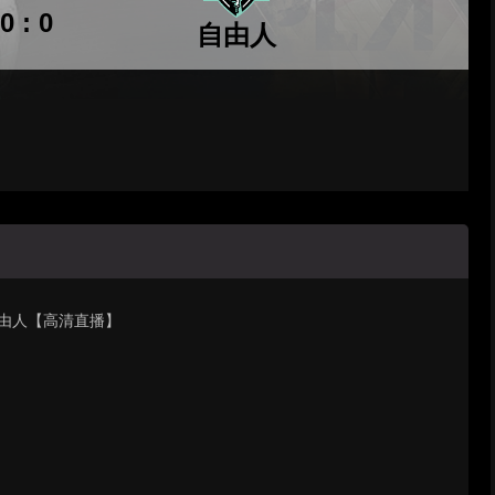
0 : 0
自由人
 自由人【高清直播】