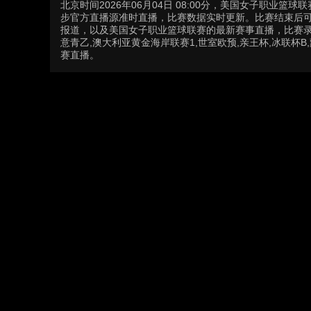
北京时间2026年06月04日 08:00分，美国女子职业篮
步官方直播源准时直播，比赛数据实时更新。比赛结束后
报道，以及美国女子职业篮球联赛的最新赛事直播，比赛录
意青乙,澳大利亚黄金海岸联赛1,世室欧预,亲王杯,冰联杯B
赛直播。