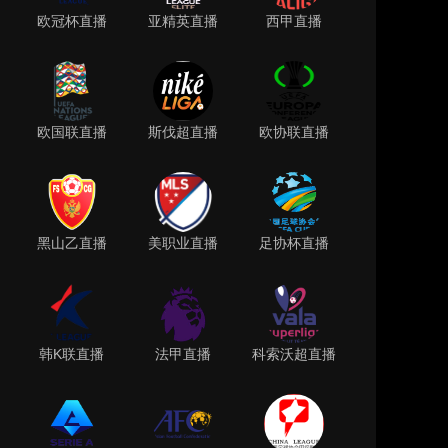
欧冠杯直播
亚精英直播
西甲直播
欧国联直播
斯伐超直播
欧协联直播
黑山乙直播
美职业直播
足协杯直播
韩K联直播
法甲直播
科索沃超直播