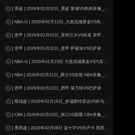
[ 英超 ] 2026年02月02日_英超 曼城VS热刺录像_全场录像【全
[ NBA-G ] 2026年02月12日_大急流城黄金VS风城公牛 NBA-G
[ 意甲 ] 2026年02月01日_亚特兰大VS科莫 意甲录像_全场录像
[ 意甲 ] 2026年01月31日_意甲 萨索洛VS比萨录像_全场录像【
[ NBA-G ] 2026年01月23日 大急流城黄金VS汽车城邮轮 NBA-
[ NBA ] 2026年02月21日_爵士VS灰熊 NBA录像_全场录像【
[ 西甲 ] 2026年02月22日_西甲 莱万特VS巴萨录像_高清录像【
[ 斯伐超 ] 2026年02月15日_多瑙斯特雷达VS科马尔诺 斯伐超录像
[ CBA ] 2026年02月03日_浙江VS新疆 CBA录像_高清录像【
[ 墨西超 ] 2026年02月08日 蓝十字VS托卢卡 墨西超_全场录像【