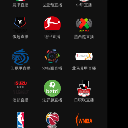
意甲直播
世亚预直播
中甲直播
俄超直播
德甲直播
墨西超直播
印尼甲直播
沙特联直播
北马其甲直播
澳超直播
法罗超直播
日职联直播