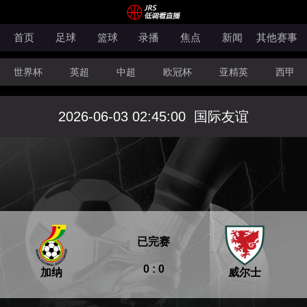
首页
足球
篮球
录播
焦点
新闻
其他赛事
世界杯
英超
中超
欧冠杯
亚精英
西甲
韩K联
法甲
科索沃超
意甲
世亚预
中甲
2026-06-03 02:45:00
国际友谊
澳超
法罗超
日职联
NBA
CBA
WNBA
已完赛
0 : 0
加纳
威尔士