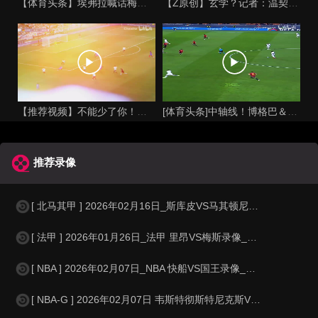
【体育头条】埃弗拉喊话梅西死忠粉：我不怪你们，我的初衷是反对
【Z原创】玄学？记者：温契奇执法西班牙不败，阿根廷不敌沙特同
【推荐视频】不能少了你！让格列兹曼声名鹊起的一届大赛！
[体育头条]中轴线！博格巴＆本泽马：我记得以前踢西班牙没这么
推荐录像
[ 北马其甲 ] 2026年02月16日_斯库皮VS马其顿尼亚 北马其甲录像_
[ 法甲 ] 2026年01月26日_法甲 里昂VS梅斯录像_全场录像【全
[ NBA ] 2026年02月07日_NBA 快船VS国王录像_高清录像【
[ NBA-G ] 2026年02月07日 韦斯特彻斯特尼克斯VS盐湖城之星 N