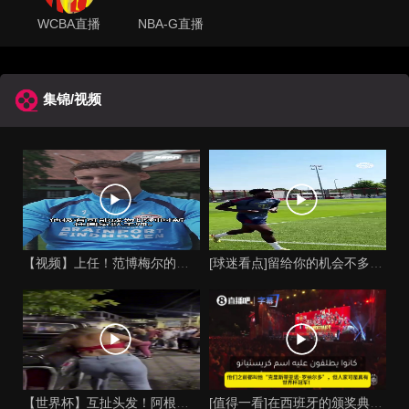
WCBA直播
NBA-G直播
集锦/视频
【视频】上任！范博梅尔的儿子谈父亲成为比利时国家队主教练！
[球迷看点]留给你的机会不多了？阿芳能否找回巅峰期的状态？
【世界杯】互扯头发！阿根廷女球迷和西班牙女球迷打起来了！
[值得一看]在西班牙的颁奖典礼上，主持人介绍皮诺时嘲讽C罗