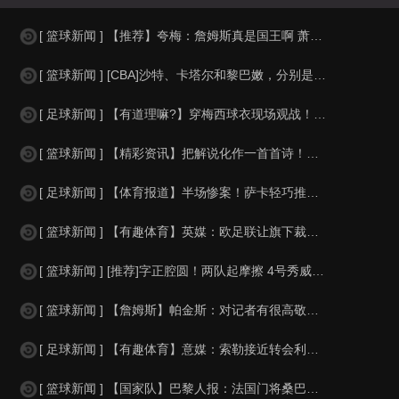
[ 篮球新闻 ] 【推荐】夸梅：詹姆斯真是国王啊 萧华都得听他的 新赛季日程安
[ 篮球新闻 ] [CBA]沙特、卡塔尔和黎巴嫩，分别是什么水平？
[ 足球新闻 ] 【有道理嘛?】穿梅西球衣现场观战！马思纯晒照：终究是人生，不
[ 篮球新闻 ] 【精彩资讯】把解说化作一首首诗！贺炜本届世界杯金句合集
[ 足球新闻 ] 【体育报道】半场惨案！萨卡轻巧推射双响，英格兰4-0领先法国
[ 篮球新闻 ] 【有趣体育】英媒：欧足联让旗下裁判避免像世界杯一样，用VAR
[ 篮球新闻 ] [推荐]字正腔圆！两队起摩擦 4号秀威尔逊大声嘲讽卡卢马:W
[ 篮球新闻 ] 【詹姆斯】帕金斯：对记者有很高敬意 Windhorst绝不是
[ 足球新闻 ] 【有趣体育】意媒：索勒接近转会利兹联，乌迪内斯有意米兰后卫F
[ 篮球新闻 ] 【国家队】巴黎人报：法国门将桑巴小腿受伤，提前结束了训练