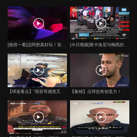
[值得一看]迈阿密真好玩！实拍：姆巴佩和女友被路人拍到在夜店
[今日视频]斯卡洛尼与梅西的时代是否已经终结？阿根廷足球面临
【球迷看点】“我登哥感觉又变壮了”哈登出席jay-z举行的俱
【集锦】点球也有创造力！内马尔足坛独树一帜的点球！