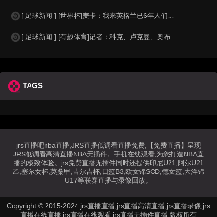
[ 足球新闻 ] [世界杯]麦卡：我来英格兰已6年人们对我很好，但和英格兰的比
[ 足球新闻 ] [有趣体育]记者：科克、卢克曼、奥布拉克参加马竞训练，卡尔多
TAGS
jrs直播吧nba直播,JRS直播低调看直播免费,【免费直播】呈现
JRS低调看高清直播NBA无插件。手机在线观看,为您打造NBA直
播的极致体验。jrs免费直播无插件同时还提供印尼U21,阿尔U21
乙,塞尔女杯,莫桑甲,吉尔吉杯,日篮B3,欧女锦SCD,德女篮,大洋锦
U17等联赛直播与录像回放。
Copyright © 2015-2024 jrs直播直播,jrs直播高清直播,jrs直播录像,jrs
直播在线直播,jrs直播在线观看,jrs直播无插件直播 版权所有