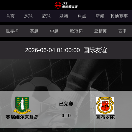
首页
足球
篮球
录播
焦点
新闻
其他赛事
世界杯
英超
中超
欧冠杯
亚精英
西甲
韩K联
法甲
科索沃超
意甲
世亚预
中甲
2026-06-04 01:00:00
国际友谊
澳超
法罗超
日职联
NBA
CBA
WNBA
已完赛
0 : 0
英属维尔京群岛
直布罗陀