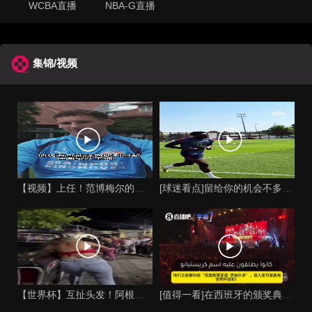
WCBA直播
NBA-G直播
集锦/视频
【视频】上任！范博梅尔的儿子谈父亲成为比利时国家队主教练！
[球迷看点]留给你的机会不多了？阿芳能否找回巅峰期的状态？
【世界杯】互扯头发！阿根廷女球迷和西班牙女球迷打起来了！
[值得一看]在西班牙的颁奖典礼上，主持人介绍皮诺时嘲讽C罗