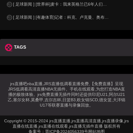
[ 足球新闻 ] [世界杯]麦卡：我来英格兰已6年人们对我很好，但和英格兰的比
[ 足球新闻 ] [有趣体育]记者：科克、卢克曼、奥布拉克参加马竞训练，卡尔多
TAGS
jrs直播吧nba直播,JRS直播低调看直播免费,【免费直播】呈现
JRS低调看高清直播NBA无插件。手机在线观看,为您打造NBA直
播的极致体验。jrs免费直播无插件同时还提供印尼U21,阿尔U21
乙,塞尔女杯,莫桑甲,吉尔吉杯,日篮B3,欧女锦SCD,德女篮,大洋锦
U17等联赛直播与录像回放。
Copyright © 2015-2024 jrs直播直播,jrs直播高清直播,jrs直播录像,jrs
直播在线直播,jrs直播在线观看,jrs直播无插件直播 版权所有
备案号：
晋ICP备2024056339号
网站地图