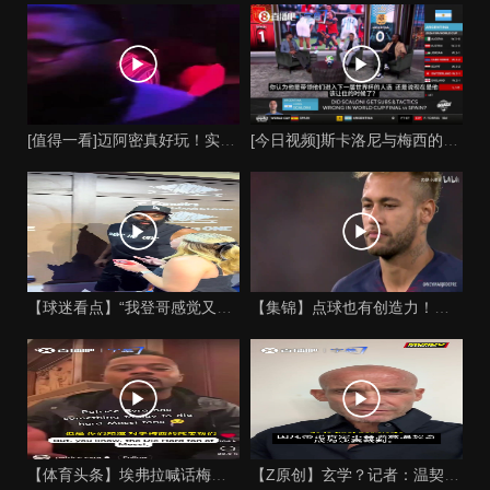
[值得一看]迈阿密真好玩！实拍：姆巴佩和女友被路人拍到在夜店
[今日视频]斯卡洛尼与梅西的时代是否已经终结？阿根廷足球面临
【球迷看点】“我登哥感觉又变壮了”哈登出席jay-z举行的俱
【集锦】点球也有创造力！内马尔足坛独树一帜的点球！
【体育头条】埃弗拉喊话梅西死忠粉：我不怪你们，我的初衷是反对
【Z原创】玄学？记者：温契奇执法西班牙不败，阿根廷不敌沙特同