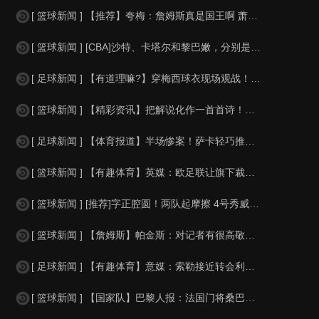
[ 篮球新闻 ] 【推荐】夸梅：詹姆斯真是国王啊 萧华都得听他的 新赛季日程安
[ 篮球新闻 ] [CBA]沙特、卡塔尔和黎巴嫩，分别是什么水平？
[ 足球新闻 ] 【有道理嘛?】穿梅西球衣现场观战！马思纯晒照：终究是人生，不
[ 篮球新闻 ] 【精彩资讯】把解说化作一首首诗！贺炜本届世界杯金句合集
[ 足球新闻 ] 【体育报道】半场惨案！萨卡轻巧推射双响，英格兰4-0领先法国
[ 篮球新闻 ] 【有趣体育】英媒：欧足联让旗下裁判避免像世界杯一样，用VAR
[ 篮球新闻 ] [推荐]字正腔圆！两队起摩擦 4号秀威尔逊大声嘲讽卡卢马:W
[ 篮球新闻 ] 【詹姆斯】帕金斯：对记者有很高敬意 Windhorst绝不是
[ 足球新闻 ] 【有趣体育】意媒：索勒接近转会利兹联，乌迪内斯有意米兰后卫F
[ 篮球新闻 ] 【国家队】巴黎人报：法国门将桑巴小腿受伤，提前结束了训练