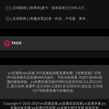
[ 足球新闻 ] [世界杯]麦卡：我来英格兰已6年人们对我很好，但和英格兰的比
[ 足球新闻 ] [有趣体育]记者：科克、卢克曼、奥布拉克参加马竞训练，卡尔多
TAGS
jrs直播吧nba直播,JRS直播低调看直播免费,【免费直播】呈现
JRS低调看高清直播NBA无插件。手机在线观看,为您打造NBA直
播的极致体验。jrs免费直播无插件同时还提供印尼U21,阿尔U21
乙,塞尔女杯,莫桑甲,吉尔吉杯,日篮B3,欧女锦SCD,德女篮,大洋锦
U17等联赛直播与录像回放。
Copyright © 2015-2024 jrs直播直播,jrs直播高清直播,jrs直播录像,jrs
直播在线直播,jrs直播在线观看,jrs直播无插件直播 版权所有