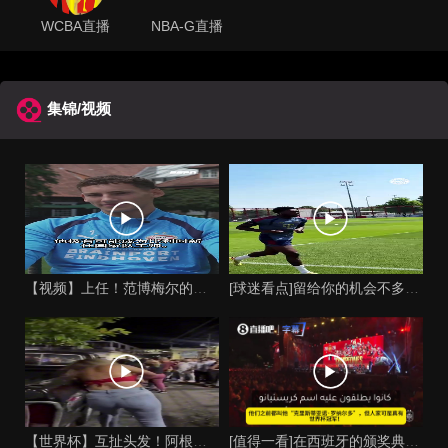
WCBA直播
NBA-G直播
集锦/视频
【视频】上任！范博梅尔的儿子谈父亲成为比利时国家队主教练！
[球迷看点]留给你的机会不多了？阿芳能否找回巅峰期的状态？
【世界杯】互扯头发！阿根廷女球迷和西班牙女球迷打起来了！
[值得一看]在西班牙的颁奖典礼上，主持人介绍皮诺时嘲讽C罗