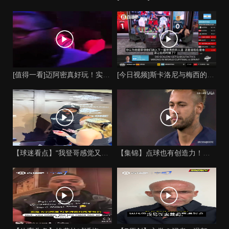
[值得一看]迈阿密真好玩！实拍：姆巴佩和女友被路人拍到在夜店
[今日视频]斯卡洛尼与梅西的时代是否已经终结？阿根廷足球面临
【球迷看点】“我登哥感觉又变壮了”哈登出席jay-z举行的俱
【集锦】点球也有创造力！内马尔足坛独树一帜的点球！