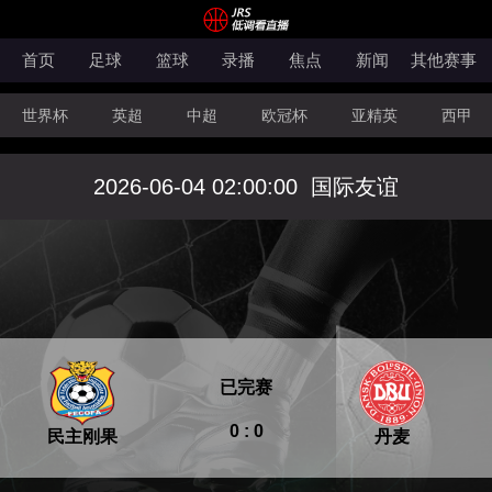
首页
足球
篮球
录播
焦点
新闻
其他赛事
世界杯
英超
中超
欧冠杯
亚精英
西甲
韩K联
法甲
科索沃超
意甲
世亚预
中甲
2026-06-04 02:00:00
国际友谊
澳超
法罗超
日职联
NBA
CBA
WNBA
已完赛
0 : 0
民主刚果
丹麦