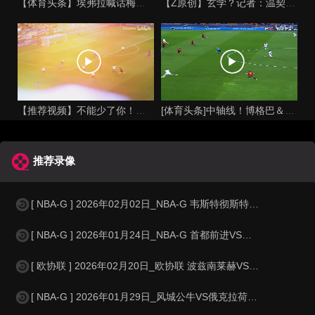
【体育头条】埃弗拉喊话梅西死忠粉：我不怪你们，我的初衷是反对
【Z原创】玄学？记者：温契奇执法西班牙不败，阿根廷不敌沙特同
【推荐视频】不能少了你！让格列兹曼声名鹊起的一届大赛！
[体育头条]中轴线！博格巴＆本泽马：我记得以前踢西班牙没这么
推荐录像
[ NBA-G ] 2026年02月02日_NBA-G 韦斯特彻斯特尼克斯VS缅
[ NBA-G ] 2026年01月24日_NBA-G 首都前进VS奥斯汀马刺录
[ 欧协联 ] 2026年02月20日_欧协联 波兹南莱赫VS古比斯录像_全
[ NBA-G ] 2026年01月29日_风城公牛VS俄克拉荷马城蓝色 NBA