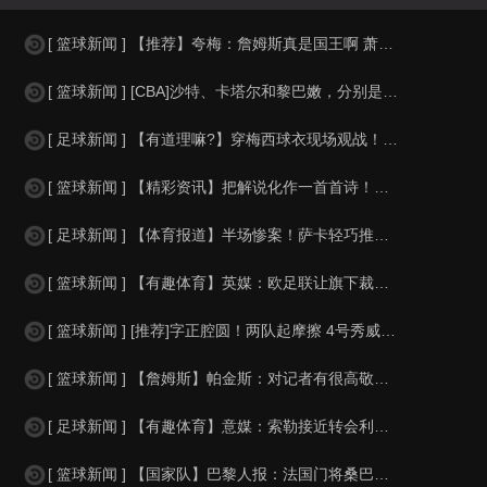
[ 篮球新闻 ] 【推荐】夸梅：詹姆斯真是国王啊 萧华都得听他的 新赛季日程安
[ 篮球新闻 ] [CBA]沙特、卡塔尔和黎巴嫩，分别是什么水平？
[ 足球新闻 ] 【有道理嘛?】穿梅西球衣现场观战！马思纯晒照：终究是人生，不
[ 篮球新闻 ] 【精彩资讯】把解说化作一首首诗！贺炜本届世界杯金句合集
[ 足球新闻 ] 【体育报道】半场惨案！萨卡轻巧推射双响，英格兰4-0领先法国
[ 篮球新闻 ] 【有趣体育】英媒：欧足联让旗下裁判避免像世界杯一样，用VAR
[ 篮球新闻 ] [推荐]字正腔圆！两队起摩擦 4号秀威尔逊大声嘲讽卡卢马:W
[ 篮球新闻 ] 【詹姆斯】帕金斯：对记者有很高敬意 Windhorst绝不是
[ 足球新闻 ] 【有趣体育】意媒：索勒接近转会利兹联，乌迪内斯有意米兰后卫F
[ 篮球新闻 ] 【国家队】巴黎人报：法国门将桑巴小腿受伤，提前结束了训练