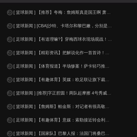
[ 篮球新闻 ] 【推荐】夸梅：詹姆斯真是国王啊 萧华都得听他的 新赛季日程安
[ 篮球新闻 ] [CBA]沙特、卡塔尔和黎巴嫩，分别是什么水平？
[ 足球新闻 ] 【有道理嘛?】穿梅西球衣现场观战！马思纯晒照：终究是人生，不
[ 篮球新闻 ] 【精彩资讯】把解说化作一首首诗！贺炜本届世界杯金句合集
[ 足球新闻 ] 【体育报道】半场惨案！萨卡轻巧推射双响，英格兰4-0领先法国
[ 篮球新闻 ] 【有趣体育】英媒：欧足联让旗下裁判避免像世界杯一样，用VAR
[ 篮球新闻 ] [推荐]字正腔圆！两队起摩擦 4号秀威尔逊大声嘲讽卡卢马:W
[ 篮球新闻 ] 【詹姆斯】帕金斯：对记者有很高敬意 Windhorst绝不是
[ 足球新闻 ] 【有趣体育】意媒：索勒接近转会利兹联，乌迪内斯有意米兰后卫F
[ 篮球新闻 ] 【国家队】巴黎人报：法国门将桑巴小腿受伤，提前结束了训练