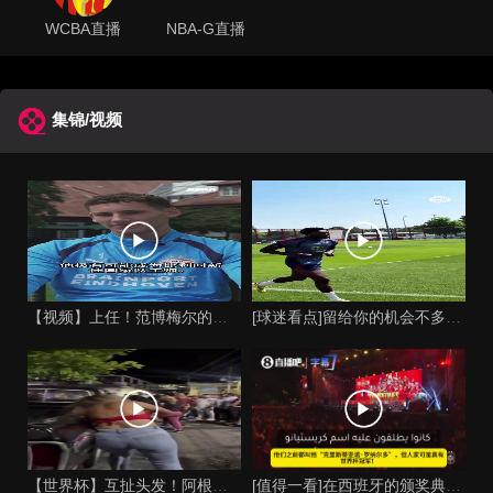
WCBA直播
NBA-G直播
集锦/视频
【视频】上任！范博梅尔的儿子谈父亲成为比利时国家队主教练！
[球迷看点]留给你的机会不多了？阿芳能否找回巅峰期的状态？
【世界杯】互扯头发！阿根廷女球迷和西班牙女球迷打起来了！
[值得一看]在西班牙的颁奖典礼上，主持人介绍皮诺时嘲讽C罗