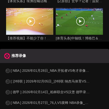
【体育头条】埃弗拉喊话梅西死忠粉：我不怪你们，我的初衷是反对
【Z原创】玄学？记者：温契奇执法西班牙不败，阿根廷不敌沙特同
【推荐视频】不能少了你！让格列兹曼声名鹊起的一届大赛！
[体育头条]中轴线！博格巴＆本泽马：我记得以前踢西班牙没这么
推荐录像
[ NBA ] 2026年01月28日_NBA 开拓者VS奇才录像_全场录像
[ 沙特联 ] 2026年02月05日_沙特联 纳杰马体育VS费哈录像_全场
[ 德甲 ] 2026年02月14日_柏林联合VS汉堡 德甲录像_高清录像
[ NBA ] 2026年01月27日_76人VS黄蜂 NBA录像_全场录像