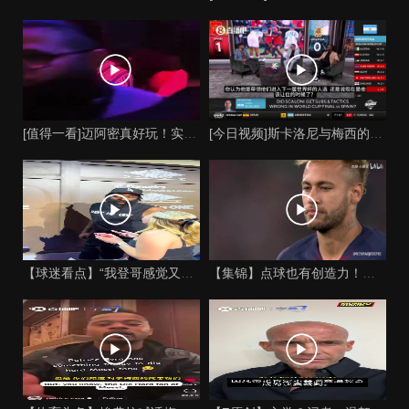
[值得一看]迈阿密真好玩！实拍：姆巴佩和女友被路人拍到在夜店
[今日视频]斯卡洛尼与梅西的时代是否已经终结？阿根廷足球面临
【球迷看点】“我登哥感觉又变壮了”哈登出席jay-z举行的俱
【集锦】点球也有创造力！内马尔足坛独树一帜的点球！