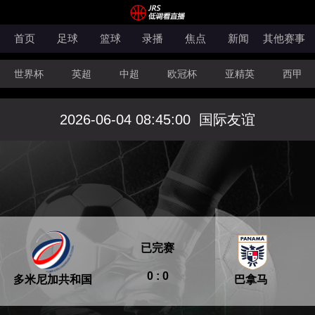
首页
足球
篮球
录播
焦点
新闻
其他赛事
世界杯
英超
中超
欧冠杯
亚精英
西甲
韩K联
法甲
科索沃超
意甲
世亚预
中甲
2026-06-04 08:45:00
国际友谊
澳超
法罗超
日职联
NBA
CBA
WNBA
已完赛
0 : 0
多米尼加共和国
巴拿马