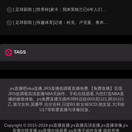
[ 足球新闻 ] [世界杯]麦卡：我来英格兰已6年人们对我很好，但和英格兰的比
[ 足球新闻 ] [有趣体育]记者：科克、卢克曼、奥布拉克参加马竞训练，卡尔多
TAGS
jrs直播吧nba直播,JRS直播低调看直播免费,【免费直播】呈现
JRS低调看高清直播NBA无插件。手机在线观看,为您打造NBA直
播的极致体验。jrs免费直播无插件同时还提供印尼U21,阿尔U21
乙,塞尔女杯,莫桑甲,吉尔吉杯,日篮B3,欧女锦SCD,德女篮,大洋锦
U17等联赛直播与录像回放。
Copyright © 2015-2024 jrs直播直播,jrs直播高清直播,jrs直播录像,jrs
直播在线直播,jrs直播在线观看,jrs直播无插件直播 版权所有