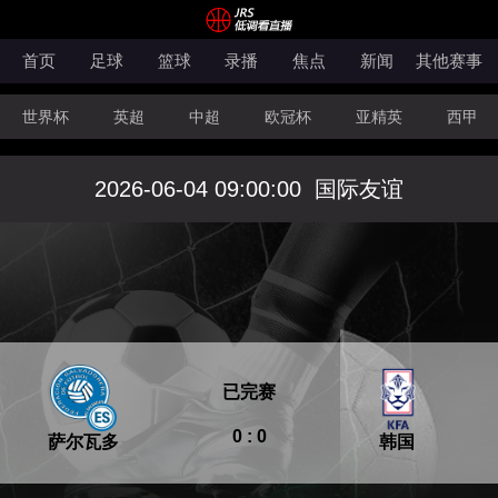
首页
足球
篮球
录播
焦点
新闻
其他赛事
世界杯
英超
中超
欧冠杯
亚精英
西甲
韩K联
法甲
科索沃超
意甲
世亚预
中甲
2026-06-04 09:00:00
国际友谊
澳超
法罗超
日职联
NBA
CBA
WNBA
已完赛
0 : 0
萨尔瓦多
韩国