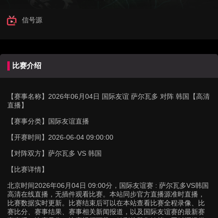
信号源
比赛介绍
【赛事名称】
2026年06月04日 国际友谊 萨尔瓦多 对阵 韩国【高清
直播】
【赛事分类】
国际友谊直播
【开赛时间】
2026-06-04 09:00:00
【对阵双方】
萨尔瓦多 VS 韩国
【比赛详情】
北京时间2026年06月04日 09:00分，国际友谊赛 : 萨尔瓦多VS韩国
高清在线直播，无插件观看比赛。本站同步官方直播源准时直播，
比赛数据实时更新。比赛结束后可以在本站查看比赛全程录像、比
赛比分、赛事结果、赛事相关新闻报道，以及国际友谊赛的最新赛