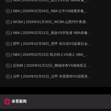
[ NBA ] 2026年02月04日_NBA 公牛VS雄鹿录像_全场录像【
[ WCBA ] 2026年01月30日_WCBA 山西竹叶青酒女篮VS江苏南
[ NBA ] 2026年02月21日_掘金VS开拓者 NBA录像_全场录像
[ 西甲 ] 2026年02月08日_西甲 埃尔切VS皇家社会录像_全场录
[ NBA ] 2026年02月23日 凯尔特人VS湖人 NBA_全场录像【
[ 足协杯 ] 2026年01月22日_聊城传奇VS海南双玉 足协杯录像_全
[ 法甲 ] 2026年02月02日_法甲 布雷斯特VS尼斯录像_全场录像
体育新闻