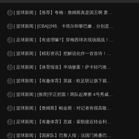
[ 篮球新闻 ] 【推荐】夸梅：詹姆斯真是国王啊 萧华都得听他的 新赛季日程安
[ 篮球新闻 ] [CBA]沙特、卡塔尔和黎巴嫩，分别是什么水平？
[ 足球新闻 ] 【有道理嘛?】穿梅西球衣现场观战！马思纯晒照：终究是人生，不
[ 篮球新闻 ] 【精彩资讯】把解说化作一首首诗！贺炜本届世界杯金句合集
[ 足球新闻 ] 【体育报道】半场惨案！萨卡轻巧推射双响，英格兰4-0领先法国
[ 篮球新闻 ] 【有趣体育】英媒：欧足联让旗下裁判避免像世界杯一样，用VAR
[ 篮球新闻 ] [推荐]字正腔圆！两队起摩擦 4号秀威尔逊大声嘲讽卡卢马:W
[ 篮球新闻 ] 【詹姆斯】帕金斯：对记者有很高敬意 Windhorst绝不是
[ 足球新闻 ] 【有趣体育】意媒：索勒接近转会利兹联，乌迪内斯有意米兰后卫F
[ 篮球新闻 ] 【国家队】巴黎人报：法国门将桑巴小腿受伤，提前结束了训练