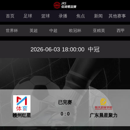
首页
足球
篮球
录播
焦点
新闻
其他赛事
世界杯
英超
中超
欧冠杯
亚精英
西甲
韩K联
法甲
科索沃超
意甲
世亚预
中甲
2026-06-03 18:00:00
中冠
澳超
法罗超
日职联
NBA
CBA
WNBA
已完赛
0 : 0
赣州红星
广东晨星聚力