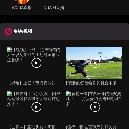
WCBA直播
NBA-G直播
集锦/视频
【视频】上任！范博梅尔的儿子谈父亲成为比利时国家队主教练！
[球迷看点]留给你的机会不多了？阿芳能否找回巅峰期的状态？
【世界杯】互扯头发！阿根廷女球迷和西班牙女球迷打起来了！
[值得一看]在西班牙的颁奖典礼上，主持人介绍皮诺时嘲讽C罗