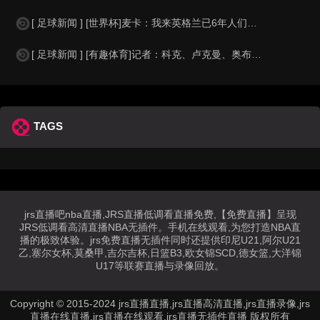
[ 足球新闻 ] [世界杯]麦卡：我来英格兰已6年人们对我很好，但和英格兰的比
[ 足球新闻 ] [有趣体育]记者：科克、卢克曼、奥布拉克参加马竞训练，卡尔多
TAGS
jrs直播吧nba直播,JRS直播低调看直播免费,【免费直播】呈现
JRS低调看高清直播NBA无插件。手机在线观看,为您打造NBA直
播的极致体验。jrs免费直播无插件同时还提供印尼U21,阿尔U21
乙,塞尔女杯,莫桑甲,吉尔吉杯,日篮B3,欧女锦SCD,德女篮,大洋锦
U17等联赛直播与录像回放。
Copyright © 2015-2024 jrs直播直播,jrs直播高清直播,jrs直播录像,jrs
直播在线直播,jrs直播在线观看,jrs直播无插件直播 版权所有