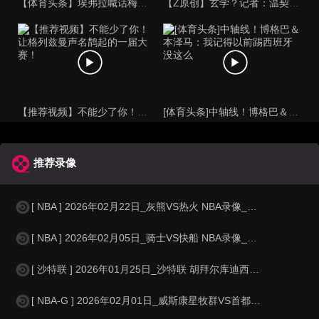
【体育头条】埃弗拉喊话梅西死忠粉：我不怪你们，我的初衷是反对
【Z原创】玄学？记者：温契奇执法西班牙不败，阿根廷不敌沙特同
【推荐视频】不能少了你！让格列兹曼声名鹊起的一届大赛！
[体育头条]中轴线！博格巴＆本泽马：我记得以前踢西班牙没这么
推荐录像
[ NBA ] 2026年02月22日_灰熊VS热火 NBA录像_全场录像【
[ NBA ] 2026年02月05日_骑士VS快船 NBA录像_高清录像【
[ 沙特联 ] 2026年01月25日_沙特联 胡拜尔库迪西亚VS纳杰马体育
[ NBA-G ] 2026年02月01日_威斯康星牧群VS首都前进 NBA-G