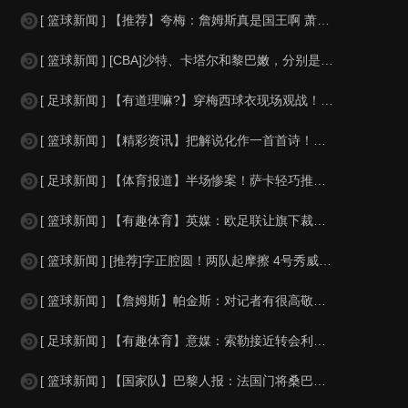
[ 篮球新闻 ] 【推荐】夸梅：詹姆斯真是国王啊 萧华都得听他的 新赛季日程安
[ 篮球新闻 ] [CBA]沙特、卡塔尔和黎巴嫩，分别是什么水平？
[ 足球新闻 ] 【有道理嘛?】穿梅西球衣现场观战！马思纯晒照：终究是人生，不
[ 篮球新闻 ] 【精彩资讯】把解说化作一首首诗！贺炜本届世界杯金句合集
[ 足球新闻 ] 【体育报道】半场惨案！萨卡轻巧推射双响，英格兰4-0领先法国
[ 篮球新闻 ] 【有趣体育】英媒：欧足联让旗下裁判避免像世界杯一样，用VAR
[ 篮球新闻 ] [推荐]字正腔圆！两队起摩擦 4号秀威尔逊大声嘲讽卡卢马:W
[ 篮球新闻 ] 【詹姆斯】帕金斯：对记者有很高敬意 Windhorst绝不是
[ 足球新闻 ] 【有趣体育】意媒：索勒接近转会利兹联，乌迪内斯有意米兰后卫F
[ 篮球新闻 ] 【国家队】巴黎人报：法国门将桑巴小腿受伤，提前结束了训练