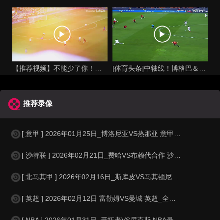
【推荐视频】不能少了你！让格列兹曼声名鹊起的一届大赛！
[体育头条]中轴线！博格巴＆本泽马：我记得以前踢西班牙没这么
推荐录像
[ 意甲 ] 2026年01月25日_博洛尼亚VS热那亚 意甲录像_全场录
[ 沙特联 ] 2026年02月21日_费哈VS布赖代合作 沙特联录像_高清
[ 北马其甲 ] 2026年02月16日_斯库皮VS马其顿尼亚 北马其甲录像_
[ 英超 ] 2026年02月12日 富勒姆VS曼城 英超_全场录像【全场
[ NBA ] 2026年01月31日_开拓者VS尼克斯 NBA录像_全场录