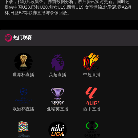
下载，精彩片段集锦。赛前数据分析，赛后资讯实时更新。同时还
提供中国U23,巴拉U20,匈女U19,西青U19,女室世锦,北爱冠,意A2超
杯,日篮B2等联赛直播与录像回放。
热门联赛
世界杯直播
英超直播
中超直播
欧冠杯直播
亚精英直播
西甲直播