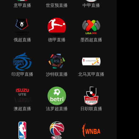
意甲直播
世亚预直播
中甲直播
俄超直播
德甲直播
墨西超直播
印尼甲直播
沙特联直播
北马其甲直播
澳超直播
法罗超直播
日职联直播