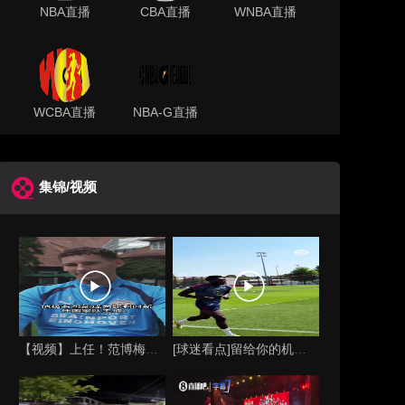
NBA直播
CBA直播
WNBA直播
WCBA直播
NBA-G直播
集锦/视频
【视频】上任！范博梅尔的儿子谈父亲成为比利时国家队主教练！
[球迷看点]留给你的机会不多了？阿芳能否找回巅峰期的状态？