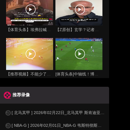
【体育头条】埃弗拉喊话梅西死忠粉：我不怪你们，我的初衷是反对
【Z原创】玄学？记者：温契奇执法西班牙不败，阿根廷不敌沙特同
【推荐视频】不能少了你！让格列兹曼声名鹊起的一届大赛！
[体育头条]中轴线！博格巴＆本泽马：我记得以前踢西班牙没这么
推荐录像
[ 北马其甲 ] 2026年02月22日_北马其甲 斯肯迪亚VS施历斯录像_全
[ NBA-G ] 2026年02月01日_NBA-G 韦斯特彻斯特尼克斯VS缅