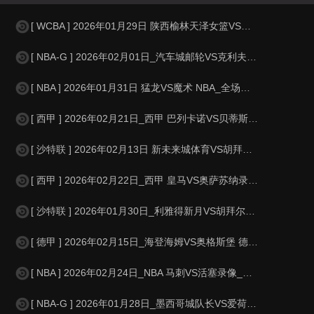
[ WCBA ] 2026年01月29日 陕西榆林天泽女篮VS上海浦发银行女篮
[ NBA-G ] 2026年02月01日_汽车城邮轮VS克利夫兰剑客 NBA-
[ NBA ] 2026年01月31日 猛龙VS魔术 NBA_全场录像【全场
[ 西甲 ] 2026年02月21日_西甲 巴列卡诺VS贝蒂斯录像_全场录
[ 沙特联 ] 2026年02月13日 新未来城体育VS胡拜尔库迪西亚 沙特
[ 西甲 ] 2026年02月22日_西甲 皇马VS奥萨苏纳录像_全场录像
[ 沙特联 ] 2026年01月30日_利雅得新月VS胡拜尔库迪西亚 沙特联
[ 德甲 ] 2026年02月15日_海登海姆VS奥格斯堡 德甲录像_全场
[ NBA ] 2026年02月24日_NBA 马刺VS活塞录像_全场录像【
[ NBA-G ] 2026年01月28日_墨西哥城队长VS爱荷华狼队 NBA-