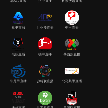
韩K联直播
法甲直播
科索沃超直播
意甲直播
世亚预直播
中甲直播
俄超直播
德甲直播
墨西超直播
印尼甲直播
沙特联直播
北马其甲直播
澳超直播
法罗超直播
日职联直播