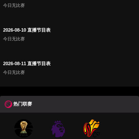
今日无比赛
2026-08-10 直播节目表
今日无比赛
2026-08-11 直播节目表
今日无比赛
热门联赛