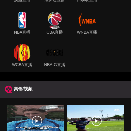
NBA直播
CBA直播
WNBA直播
WCBA直播
NBA-G直播
集锦/视频