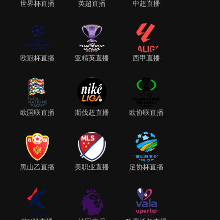
世界杯直播
英超直播
中超直播
欧冠杯直播
亚精英直播
西甲直播
欧国联直播
斯伐超直播
欧协联直播
黑山乙直播
美职业直播
足协杯直播