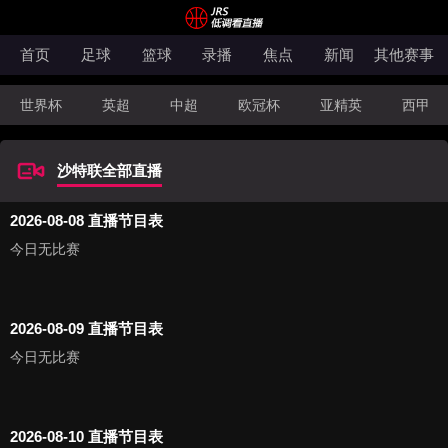
首页
足球
篮球
录播
焦点
新闻
其他赛事
世界杯
英超
中超
欧冠杯
亚精英
西甲
韩K联
法甲
科索沃超
意甲
世亚预
中甲
沙特联全部直播
澳超
法罗超
日职联
NBA
CBA
WNBA
2026-08-08 直播节目表
今日无比赛
2026-08-09 直播节目表
今日无比赛
2026-08-10 直播节目表