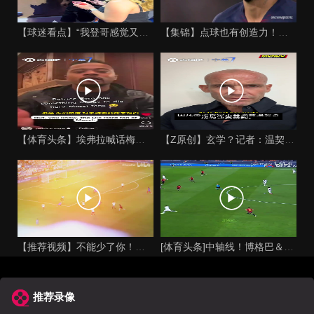
【球迷看点】“我登哥感觉又变壮了”哈登出席jay-z举行的俱
【集锦】点球也有创造力！内马尔足坛独树一帜的点球！
【体育头条】埃弗拉喊话梅西死忠粉：我不怪你们，我的初衷是反对
【Z原创】玄学？记者：温契奇执法西班牙不败，阿根廷不敌沙特同
【推荐视频】不能少了你！让格列兹曼声名鹊起的一届大赛！
[体育头条]中轴线！博格巴＆本泽马：我记得以前踢西班牙没这么
推荐录像