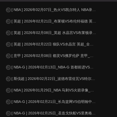
[ NBA ] 2026年02月07日_热火VS凯尔特人 NBA录像_全场录
[ 英超 ] 2026年02月21日_布莱顿VS布伦特福德 英超录像_全场
[ 英超 ] 2026年02月08日_英超 水晶宫VS布莱顿录像_高清录像
[ 英超 ] 2026年02月22日 狼队VS水晶宫 英超_全场录像【视频
[ 意甲 ] 2026年02月08日 都灵VS佛罗伦萨 意甲_全场录像【全
[ NBA-G ] 2026年02月13日_NBA-G 首都前进VS格林斯伯勒蜂
[ 斯伐超 ] 2026年02月22日_波德布雷佐瓦VS特尔纳瓦斯巴达克 斯
[ NBA ] 2026年01月29日_NBA 马刺VS火箭录像_高清录像【
[ NBA-G ] 2026年02月21日_长岛篮网VS伯明翰中队 NBA-G录
[ NBA-G ] 2026年02月25日_圣迭戈快船VS里奥格兰德山谷毒蛇 N