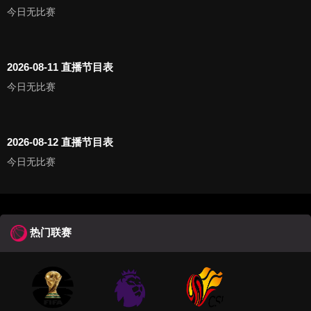
今日无比赛
2026-08-11 直播节目表
今日无比赛
2026-08-12 直播节目表
今日无比赛
热门联赛