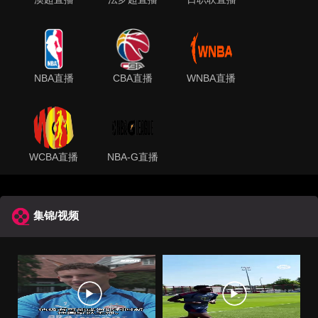
NBA直播
CBA直播
WNBA直播
WCBA直播
NBA-G直播
集锦/视频