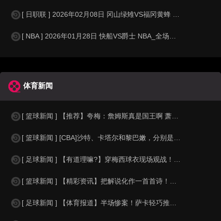
[ 日职联 ] 2026年02月08日 冈山绿雉VS福冈黄蜂 日职联_全场录
[ NBA ] 2026年01月28日 快船VS爵士 NBA_全场录像【全场
体育新闻
[ 篮球新闻 ] 【推荐】夸梅：詹姆斯真是国王啊 萧华都得听他的 新赛季日程安
[ 篮球新闻 ] [CBA]沙特、卡塔尔和黎巴嫩，分别是什么水平？
[ 足球新闻 ] 【有道理嘛?】穿梅西球衣现场观战！马思纯晒照：终究是人生，不
[ 篮球新闻 ] 【精彩资讯】把解说化作一首首诗！贺炜本届世界杯金句合集
[ 足球新闻 ] 【体育报道】半场惨案！萨卡轻巧推射双响，英格兰4-0领先法国