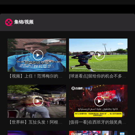
集锦/视频
【视频】上任！范博梅尔的儿子谈父亲成为比利时国家队主教练！
[球迷看点]留给你的机会不多了？阿芳能否找回巅峰期的状态？
【世界杯】互扯头发！阿根廷女球迷和西班牙女球迷打起来了！
[值得一看]在西班牙的颁奖典礼上，主持人介绍皮诺时嘲讽C罗