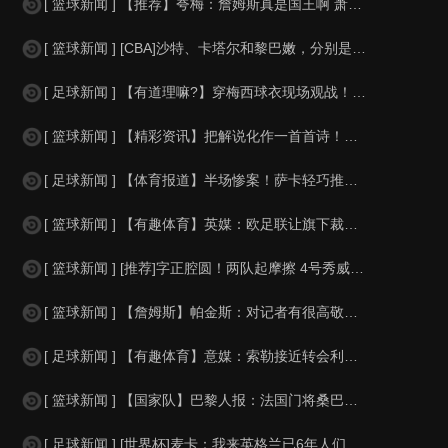
[ 篮球新闻 ] 【推荐】夸梅：詹姆斯真是国王啊 萧华都得听他的 新赛季日程安
[ 篮球新闻 ] [CBA]沙特、卡塔尔和黎巴嫩，分别是什么水平？
[ 足球新闻 ] 【有道理嘛?】穿梅西球衣现场观战！马思纯晒照：终究是人生，不
[ 篮球新闻 ] 【精彩资讯】把解说化作一首首诗！贺炜本届世界杯金句合集
[ 足球新闻 ] 【体育报道】半场惨案！萨卡轻巧推射双响，英格兰4-0领先法国
[ 篮球新闻 ] 【有趣体育】英媒：欧足联让旗下裁判避免像世界杯一样，用VAR
[ 篮球新闻 ] [推荐]字正腔圆！两队起摩擦 4号秀威尔逊大声嘲讽卡卢马:W
[ 篮球新闻 ] 【詹姆斯】帕金斯：对记者有很高敬意 Windhorst绝不是
[ 足球新闻 ] 【有趣体育】意媒：索勒接近转会利兹联，乌迪内斯有意米兰后卫F
[ 篮球新闻 ] 【国家队】巴黎人报：法国门将桑巴小腿受伤，提前结束了训练
[ 足球新闻 ] [世界杯]麦卡：我来英格兰已6年人们对我很好，但和英格兰的比