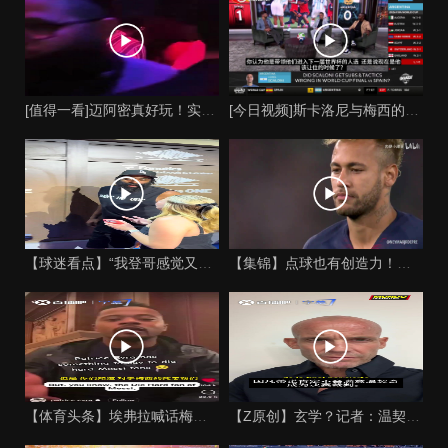
[值得一看]迈阿密真好玩！实拍：姆巴佩和女友被路人拍到在夜店
[今日视频]斯卡洛尼与梅西的时代是否已经终结？阿根廷足球面临
【球迷看点】“我登哥感觉又变壮了”哈登出席jay-z举行的俱
【集锦】点球也有创造力！内马尔足坛独树一帜的点球！
【体育头条】埃弗拉喊话梅西死忠粉：我不怪你们，我的初衷是反对
【Z原创】玄学？记者：温契奇执法西班牙不败，阿根廷不敌沙特同