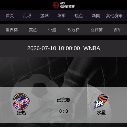
首页
足球
篮球
录播
焦点
新闻
其他赛事
世界杯
英超
中超
欧冠杯
亚精英
西甲
韩K联
法甲
科索沃超
意甲
世亚预
中甲
2026-07-10 10:00:00
WNBA
澳超
法罗超
日职联
NBA
CBA
WNBA
已完赛
0 : 0
狂热
水星