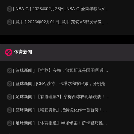
[ NBA-G ] 2026年02月26日_NBA-G 爱荷华狼队VS斯托克顿国
[ 意甲 ] 2026年02月01日_意甲 莱切VS都灵录像_高清录像【全
体育新闻
[ 篮球新闻 ] 【推荐】夸梅：詹姆斯真是国王啊 萧华都得听他的 新赛季日程安
[ 篮球新闻 ] [CBA]沙特、卡塔尔和黎巴嫩，分别是什么水平？
[ 足球新闻 ] 【有道理嘛?】穿梅西球衣现场观战！马思纯晒照：终究是人生，不
[ 篮球新闻 ] 【精彩资讯】把解说化作一首首诗！贺炜本届世界杯金句合集
[ 足球新闻 ] 【体育报道】半场惨案！萨卡轻巧推射双响，英格兰4-0领先法国