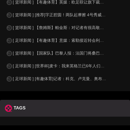
[ 篮球新闻 ] 【有趣体育】英媒：欧足联让旗下裁判避免像世界杯一样，用VAR
[ 篮球新闻 ] [推荐]字正腔圆！两队起摩擦 4号秀威尔逊大声嘲讽卡卢马:W
[ 篮球新闻 ] 【詹姆斯】帕金斯：对记者有很高敬意 Windhorst绝不是
[ 足球新闻 ] 【有趣体育】意媒：索勒接近转会利兹联，乌迪内斯有意米兰后卫F
[ 篮球新闻 ] 【国家队】巴黎人报：法国门将桑巴小腿受伤，提前结束了训练
[ 足球新闻 ] [世界杯]麦卡：我来英格兰已6年人们对我很好，但和英格兰的比
[ 足球新闻 ] [有趣体育]记者：科克、卢克曼、奥布拉克参加马竞训练，卡尔多
TAGS