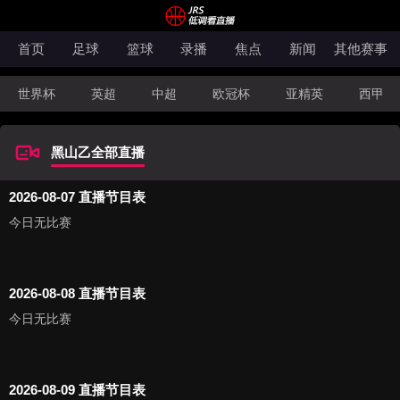
首页
足球
篮球
录播
焦点
新闻
其他赛事
世界杯
英超
中超
欧冠杯
亚精英
西甲
韩K联
法甲
科索沃超
意甲
世亚预
中甲
黑山乙全部直播
澳超
法罗超
日职联
NBA
CBA
WNBA
2026-08-07 直播节目表
今日无比赛
2026-08-08 直播节目表
今日无比赛
2026-08-09 直播节目表