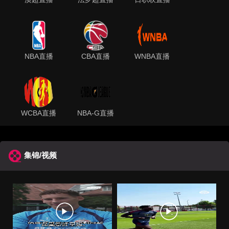
NBA直播
CBA直播
WNBA直播
WCBA直播
NBA-G直播
集锦/视频