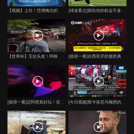
【视频】上任！范博梅尔的儿子谈父亲成为比利时国家队主教练！
[球迷看点]留给你的机会不多了？阿芳能否找回巅峰期的状态？
【世界杯】互扯头发！阿根廷女球迷和西班牙女球迷打起来了！
[值得一看]在西班牙的颁奖典礼上，主持人介绍皮诺时嘲讽C罗
[值得一看]迈阿密真好玩！实拍：姆巴佩和女友被路人拍到在夜店
[今日视频]斯卡洛尼与梅西的时代是否已经终结？阿根廷足球面临