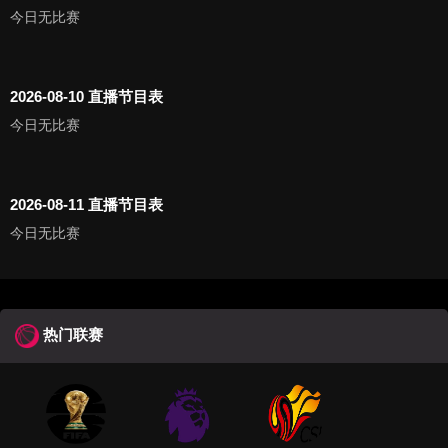
今日无比赛
2026-08-10 直播节目表
今日无比赛
2026-08-11 直播节目表
今日无比赛
热门联赛