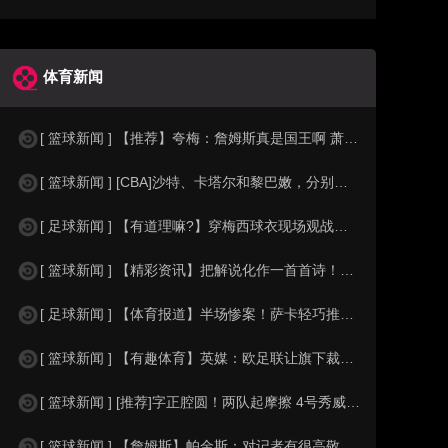
体育新闻
[ 篮球新闻 ] 【推荐】夸梅：詹姆斯真是国王啊 萧华都得听他的 新赛季日程安
[ 篮球新闻 ] [CBA]沙特、卡塔尔和黎巴嫩，分别是什么水平？
[ 足球新闻 ] 【有道理嘛?】穿梅西球衣现场观战！马思纯晒照：终究是人生，不
[ 篮球新闻 ] 【精彩资讯】把解说化作一首首诗！贺炜本届世界杯金句合集
[ 足球新闻 ] 【体育报道】半场惨案！萨卡轻巧推射双响，英格兰4-0领先法国
[ 篮球新闻 ] 【有趣体育】英媒：欧足联让旗下裁判避免像世界杯一样，用VAR
[ 篮球新闻 ] [推荐]字正腔圆！两队起摩擦 4号秀威尔逊大声嘲讽卡卢马:W
[ 篮球新闻 ] 【詹姆斯】帕金斯：对记者有很高敬意 Windhorst绝不是