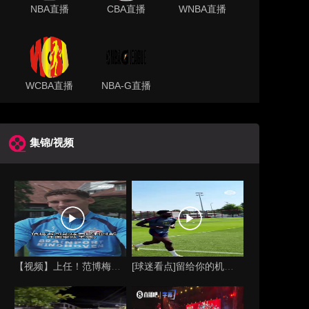
NBA直播
CBA直播
WNBA直播
WCBA直播
NBA-G直播
集锦/视频
【视频】上任！范博梅尔的儿子谈父亲成为比利时国家队主教练！
[球迷看点]留给你的机会不多了？阿芳能否找回巅峰期的状态？