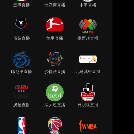
意甲直播
世亚预直播
中甲直播
俄超直播
德甲直播
墨西超直播
印尼甲直播
沙特联直播
北马其甲直播
澳超直播
法罗超直播
日职联直播