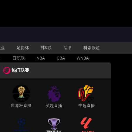
职业
足协杯
韩K联
法甲
科索沃超
超
日职联
NBA
CBA
WNBA
热门联赛
世界杯直播
英超直播
中超直播