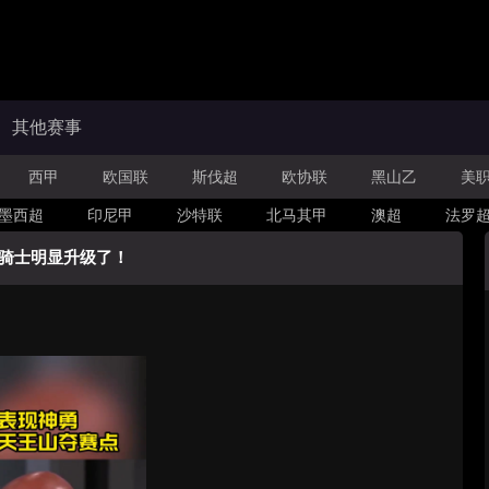
其他赛事
西甲
欧国联
斯伐超
欧协联
黑山乙
美
墨西超
印尼甲
沙特联
北马其甲
澳超
法罗
 骑士明显升级了！