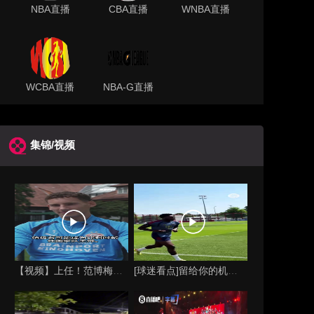
NBA直播
CBA直播
WNBA直播
WCBA直播
NBA-G直播
集锦/视频
【视频】上任！范博梅尔的儿子谈父亲成为比利时国家队主教练！
[球迷看点]留给你的机会不多了？阿芳能否找回巅峰期的状态？