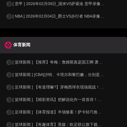
[ 意甲 ] 2026年02月09日_国米VS萨索洛 意甲录像_高清录像【
[ NBA ] 2026年02月04日_爵士VS步行者 NBA录像_高清录像
体育新闻
[ 篮球新闻 ] 【推荐】夸梅：詹姆斯真是国王啊 萧华都得听他的 新赛季日程安
[ 篮球新闻 ] [CBA]沙特、卡塔尔和黎巴嫩，分别是什么水平？
[ 足球新闻 ] 【有道理嘛?】穿梅西球衣现场观战！马思纯晒照：终究是人生，不
[ 篮球新闻 ] 【精彩资讯】把解说化作一首首诗！贺炜本届世界杯金句合集
[ 足球新闻 ] 【体育报道】半场惨案！萨卡轻巧推射双响，英格兰4-0领先法国
[ 篮球新闻 ] 【有趣体育】英媒：欧足联让旗下裁判避免像世界杯一样，用VAR