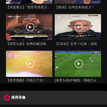
【球迷看点】“我登哥感觉又变壮了”哈登出席jay-z举行的俱
【集锦】点球也有创造力！内马尔足坛独树一帜的点球！
【体育头条】埃弗拉喊话梅西死忠粉：我不怪你们，我的初衷是反对
【Z原创】玄学？记者：温契奇执法西班牙不败，阿根廷不敌沙特同
【推荐视频】不能少了你！让格列兹曼声名鹊起的一届大赛！
[体育头条]中轴线！博格巴＆本泽马：我记得以前踢西班牙没这么
推荐录像