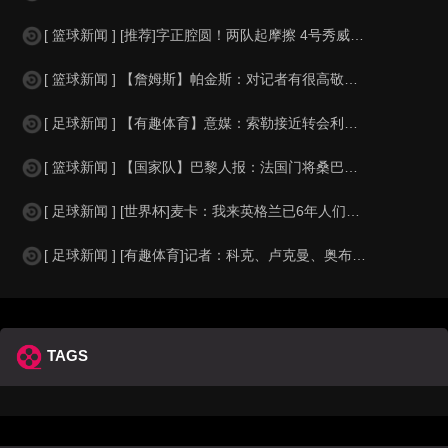
[ 篮球新闻 ] [推荐]字正腔圆！两队起摩擦 4号秀威尔逊大声嘲讽卡卢马:W
[ 篮球新闻 ] 【詹姆斯】帕金斯：对记者有很高敬意 Windhorst绝不是
[ 足球新闻 ] 【有趣体育】意媒：索勒接近转会利兹联，乌迪内斯有意米兰后卫F
[ 篮球新闻 ] 【国家队】巴黎人报：法国门将桑巴小腿受伤，提前结束了训练
[ 足球新闻 ] [世界杯]麦卡：我来英格兰已6年人们对我很好，但和英格兰的比
[ 足球新闻 ] [有趣体育]记者：科克、卢克曼、奥布拉克参加马竞训练，卡尔多
TAGS