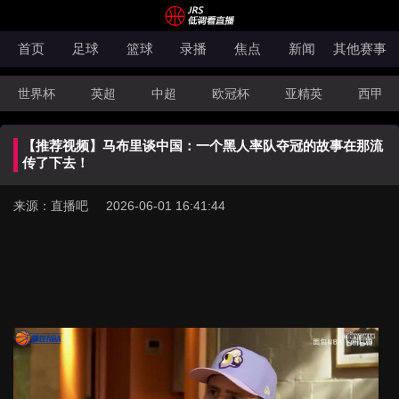
首页
足球
篮球
录播
焦点
新闻
其他赛事
世界杯
英超
中超
欧冠杯
亚精英
西甲
韩K联
法甲
科索沃超
意甲
世亚预
中甲
【推荐视频】马布里谈中国：一个黑人率队夺冠的故事在那流
澳超
法罗超
日职联
NBA
CBA
WNBA
传了下去！
来源：直播吧 2026-06-01 16:41:44