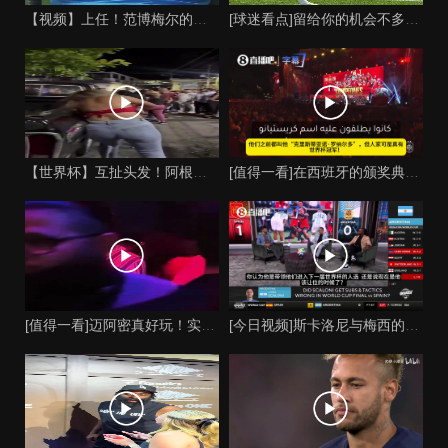
【视频】上任！范博梅尔的儿子谈父亲成为比利时国家队主教练！
[球迷看点]留给你的机会不多了？阿芳能否找回巅峰期的状态？
【世界杯】互扯头发！阿根廷女球迷和西班牙女球迷打起来了！
[值得一看]在西班牙的颁奖典礼上，主持人介绍皮诺时嘲讽C罗
[值得一看]迈阿密真好玩！实拍：姆巴佩和女友被路人拍到在夜店
[今日视频]斯卡洛尼与梅西的时代是否已经终结？阿根廷足球面临