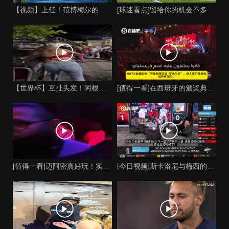
【视频】上任！范博梅尔的儿子谈父亲成为比利时国家队主教练！
[球迷看点]留给你的机会不多了？阿芳能否找回巅峰期的状态？
【世界杯】互扯头发！阿根廷女球迷和西班牙女球迷打起来了！
[值得一看]在西班牙的颁奖典礼上，主持人介绍皮诺时嘲讽C罗
[值得一看]迈阿密真好玩！实拍：姆巴佩和女友被路人拍到在夜店
[今日视频]斯卡洛尼与梅西的时代是否已经终结？阿根廷足球面临