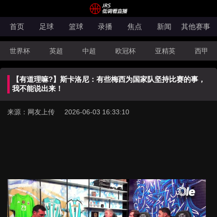
首页
足球
篮球
录播
焦点
新闻
其他赛事
世界杯
英超
中超
欧冠杯
亚精英
西甲
韩K联
法甲
科索沃超
意甲
世亚预
中甲
【有道理嘛?】斯卡洛尼：有些梅西为国家队坚持比赛的事，
澳超
法罗超
日职联
NBA
CBA
WNBA
我不能说出来！
来源：网友上传 2026-06-03 16:33:10