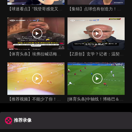
【球迷看点】“我登哥感觉又变壮了”哈登出席jay-z举行的俱
【集锦】点球也有创造力！内马尔足坛独树一帜的点球！
【体育头条】埃弗拉喊话梅西死忠粉：我不怪你们，我的初衷是反对
【Z原创】玄学？记者：温契奇执法西班牙不败，阿根廷不敌沙特同
【推荐视频】不能少了你！让格列兹曼声名鹊起的一届大赛！
[体育头条]中轴线！博格巴＆本泽马：我记得以前踢西班牙没这么
推荐录像