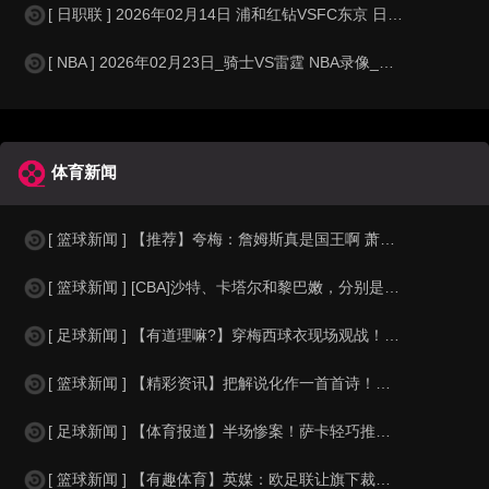
[ 日职联 ] 2026年02月14日 浦和红钻VSFC东京 日职联_全场录
[ NBA ] 2026年02月23日_骑士VS雷霆 NBA录像_全场录像【
体育新闻
[ 篮球新闻 ] 【推荐】夸梅：詹姆斯真是国王啊 萧华都得听他的 新赛季日程安
[ 篮球新闻 ] [CBA]沙特、卡塔尔和黎巴嫩，分别是什么水平？
[ 足球新闻 ] 【有道理嘛?】穿梅西球衣现场观战！马思纯晒照：终究是人生，不
[ 篮球新闻 ] 【精彩资讯】把解说化作一首首诗！贺炜本届世界杯金句合集
[ 足球新闻 ] 【体育报道】半场惨案！萨卡轻巧推射双响，英格兰4-0领先法国
[ 篮球新闻 ] 【有趣体育】英媒：欧足联让旗下裁判避免像世界杯一样，用VAR