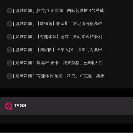
[ 篮球新闻 ] [推荐]字正腔圆！两队起摩擦 4号秀威尔逊大声嘲讽卡卢马:W
[ 篮球新闻 ] 【詹姆斯】帕金斯：对记者有很高敬意 Windhorst绝不是
[ 足球新闻 ] 【有趣体育】意媒：索勒接近转会利兹联，乌迪内斯有意米兰后卫F
[ 篮球新闻 ] 【国家队】巴黎人报：法国门将桑巴小腿受伤，提前结束了训练
[ 足球新闻 ] [世界杯]麦卡：我来英格兰已6年人们对我很好，但和英格兰的比
[ 足球新闻 ] [有趣体育]记者：科克、卢克曼、奥布拉克参加马竞训练，卡尔多
TAGS