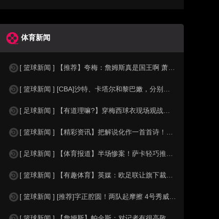
体育新闻
[ 篮球新闻 ] 【推荐】夸梅：詹姆斯真是国王啊 萧华都得听他的 新赛季日程安
[ 篮球新闻 ] [CBA]沙特、卡塔尔和黎巴嫩，分别是什么水平？
[ 足球新闻 ] 【有道理嘛?】穿梅西球衣现场观战！马思纯晒照：终究是人生，不
[ 篮球新闻 ] 【精彩资讯】把解说化作一首首诗！贺炜本届世界杯金句合集
[ 足球新闻 ] 【体育报道】半场惨案！萨卡轻巧推射双响，英格兰4-0领先法国
[ 篮球新闻 ] 【有趣体育】英媒：欧足联让旗下裁判避免像世界杯一样，用VAR
[ 篮球新闻 ] [推荐]字正腔圆！两队起摩擦 4号秀威尔逊大声嘲讽卡卢马:W
[ 篮球新闻 ] 【詹姆斯】帕金斯：对记者有很高敬意 Windhorst绝不是