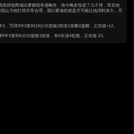
“我觉得他两场比赛都很有侵略性，他今晚多投进了几个球，而且他
但我认为他打得非常合理，我们要做的就是尽可能让他消耗体力，尽
2、罚球3中3拿到19分15篮板2助攻1抢断2盖帽，正负值+12。
中3拿到5分10篮板1助攻，有4失误4犯规，正负值-23。