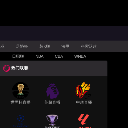
职业
足协杯
韩K联
法甲
科索沃超
超
日职联
NBA
CBA
WNBA
热门联赛
世界杯直播
英超直播
中超直播