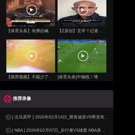
【体育头条】埃弗拉喊话梅西死忠粉：我不怪你们，我的初衷是反对
【Z原创】玄学？记者：温契奇执法西班牙不败，阿根廷不敌沙特同
【推荐视频】不能少了你！让格列兹曼声名鹊起的一届大赛！
[体育头条]中轴线！博格巴＆本泽马：我记得以前踢西班牙没这么
推荐录像
[ 北马其甲 ] 2026年02月14日_斯肯迪亚VS蒂克韦什 北马其甲录像_
[ NBA ] 2026年02月07日_步行者VS雄鹿 NBA录像_全场录像