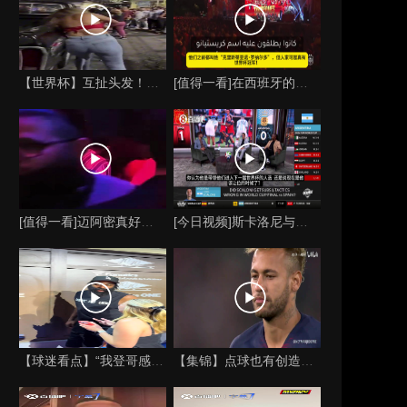
【世界杯】互扯头发！阿根廷女球迷和西班牙女球迷打起来了！
[值得一看]在西班牙的颁奖典礼上，主持人介绍皮诺时嘲讽C罗
[值得一看]迈阿密真好玩！实拍：姆巴佩和女友被路人拍到在夜店
[今日视频]斯卡洛尼与梅西的时代是否已经终结？阿根廷足球面临
【球迷看点】“我登哥感觉又变壮了”哈登出席jay-z举行的俱
【集锦】点球也有创造力！内马尔足坛独树一帜的点球！