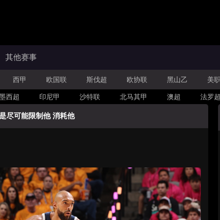
其他赛事
西甲
欧国联
斯伐超
欧协联
黑山乙
美
墨西超
印尼甲
沙特联
北马其甲
澳超
法罗
是尽可能限制他 消耗他