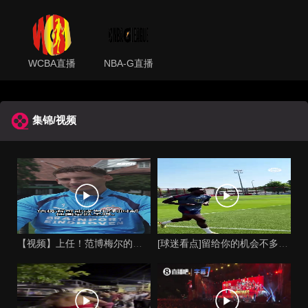
WCBA直播
NBA-G直播
集锦/视频
【视频】上任！范博梅尔的儿子谈父亲成为比利时国家队主教练！
[球迷看点]留给你的机会不多了？阿芳能否找回巅峰期的状态？