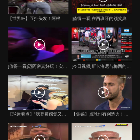
【世界杯】互扯头发！阿根廷女球迷和西班牙女球迷打起来了！
[值得一看]在西班牙的颁奖典礼上，主持人介绍皮诺时嘲讽C罗
[值得一看]迈阿密真好玩！实拍：姆巴佩和女友被路人拍到在夜店
[今日视频]斯卡洛尼与梅西的时代是否已经终结？阿根廷足球面临
【球迷看点】“我登哥感觉又变壮了”哈登出席jay-z举行的俱
【集锦】点球也有创造力！内马尔足坛独树一帜的点球！