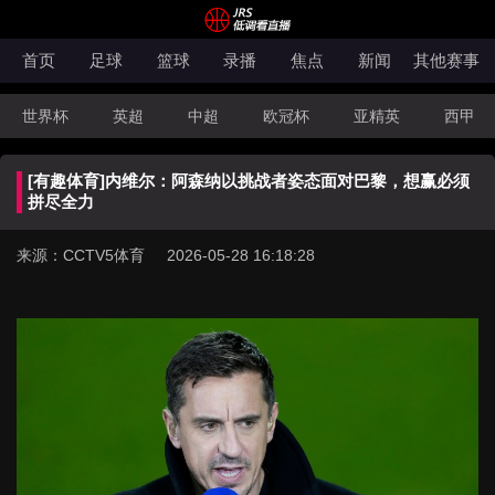
首页
足球
篮球
录播
焦点
新闻
其他赛事
世界杯
英超
中超
欧冠杯
亚精英
西甲
韩K联
法甲
科索沃超
意甲
世亚预
中甲
[有趣体育]内维尔：阿森纳以挑战者姿态面对巴黎，想赢必须
澳超
法罗超
日职联
NBA
CBA
WNBA
拼尽全力
来源：CCTV5体育 2026-05-28 16:18:28