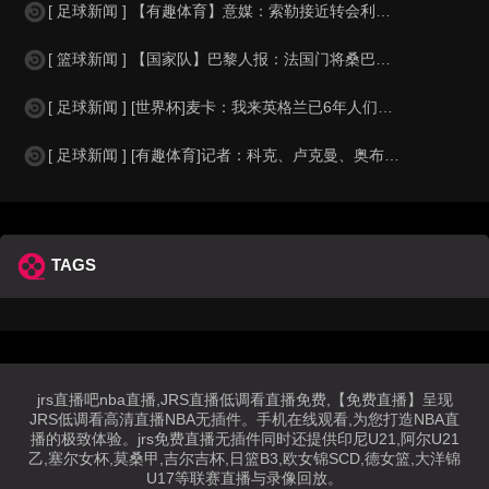
[ 足球新闻 ] 【有趣体育】意媒：索勒接近转会利兹联，乌迪内斯有意米兰后卫F
[ 篮球新闻 ] 【国家队】巴黎人报：法国门将桑巴小腿受伤，提前结束了训练
[ 足球新闻 ] [世界杯]麦卡：我来英格兰已6年人们对我很好，但和英格兰的比
[ 足球新闻 ] [有趣体育]记者：科克、卢克曼、奥布拉克参加马竞训练，卡尔多
TAGS
jrs直播吧nba直播,JRS直播低调看直播免费,【免费直播】呈现
JRS低调看高清直播NBA无插件。手机在线观看,为您打造NBA直
播的极致体验。jrs免费直播无插件同时还提供印尼U21,阿尔U21
乙,塞尔女杯,莫桑甲,吉尔吉杯,日篮B3,欧女锦SCD,德女篮,大洋锦
U17等联赛直播与录像回放。