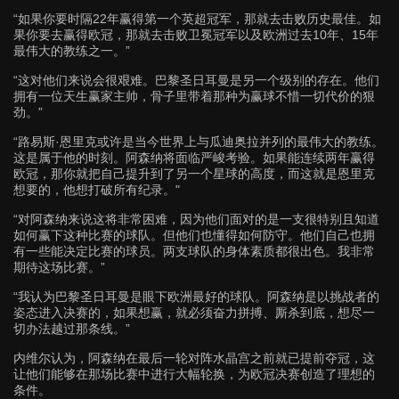
“如果你要时隔22年赢得第一个英超冠军，那就去击败历史最佳。如
果你要去赢得欧冠，那就去击败卫冕冠军以及欧洲过去10年、15年
最伟大的教练之一。”
“这对他们来说会很艰难。巴黎圣日耳曼是另一个级别的存在。他们
拥有一位天生赢家主帅，骨子里带着那种为赢球不惜一切代价的狠
劲。”
“路易斯·恩里克或许是当今世界上与瓜迪奥拉并列的最伟大的教练。
这是属于他的时刻。阿森纳将面临严峻考验。如果能连续两年赢得
欧冠，那你就把自己提升到了另一个星球的高度，而这就是恩里克
想要的，他想打破所有纪录。"
“对阿森纳来说这将非常困难，因为他们面对的是一支很特别且知道
如何赢下这种比赛的球队。但他们也懂得如何防守。他们自己也拥
有一些能决定比赛的球员。两支球队的身体素质都很出色。我非常
期待这场比赛。”
“我认为巴黎圣日耳曼是眼下欧洲最好的球队。阿森纳是以挑战者的
姿态进入决赛的，如果想赢，就必须奋力拼搏、厮杀到底，想尽一
切办法越过那条线。”
内维尔认为，阿森纳在最后一轮对阵水晶宫之前就已提前夺冠，这
让他们能够在那场比赛中进行大幅轮换，为欧冠决赛创造了理想的
条件。