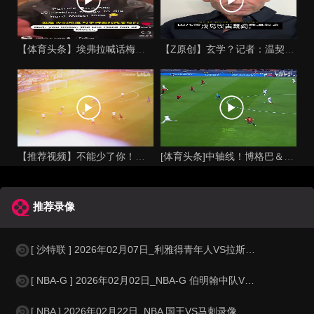
【体育头条】埃弗拉喊话梅西死忠粉：我不怪你们，我的初衷是反对
【Z原创】玄学？记者：温契奇执法西班牙不败，阿根廷不敌沙特同
【推荐视频】不能少了你！让格列兹曼声名鹊起的一届大赛！
[体育头条]中轴线！博格巴＆本泽马：我记得以前踢西班牙没这么
推荐录像
[ 沙特联 ] 2026年02月07日_利雅得青年人VS拉斯永恒 沙特联录像
[ NBA-G ] 2026年02月02日_NBA-G 伯明翰中队VS诺布尔斯维
[ NBA ] 2026年02月22日_NBA 国王VS马刺录像_全场录像【