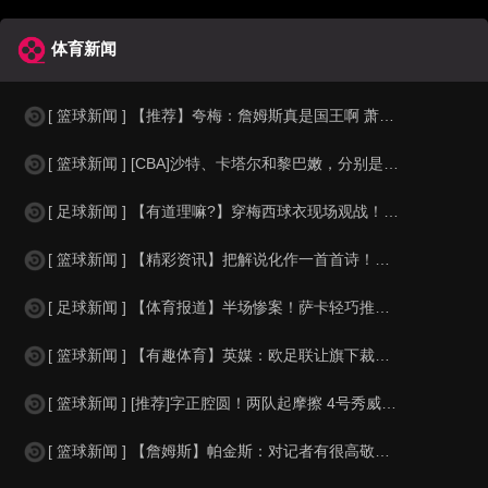
体育新闻
[ 篮球新闻 ] 【推荐】夸梅：詹姆斯真是国王啊 萧华都得听他的 新赛季日程安
[ 篮球新闻 ] [CBA]沙特、卡塔尔和黎巴嫩，分别是什么水平？
[ 足球新闻 ] 【有道理嘛?】穿梅西球衣现场观战！马思纯晒照：终究是人生，不
[ 篮球新闻 ] 【精彩资讯】把解说化作一首首诗！贺炜本届世界杯金句合集
[ 足球新闻 ] 【体育报道】半场惨案！萨卡轻巧推射双响，英格兰4-0领先法国
[ 篮球新闻 ] 【有趣体育】英媒：欧足联让旗下裁判避免像世界杯一样，用VAR
[ 篮球新闻 ] [推荐]字正腔圆！两队起摩擦 4号秀威尔逊大声嘲讽卡卢马:W
[ 篮球新闻 ] 【詹姆斯】帕金斯：对记者有很高敬意 Windhorst绝不是