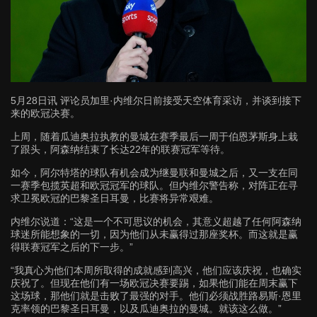
5月28日讯 评论员加里·内维尔日前接受天空体育采访，并谈到接下
来的欧冠决赛。
上周，随着瓜迪奥拉执教的曼城在赛季最后一周于伯恩茅斯身上栽
了跟头，阿森纳结束了长达22年的联赛冠军等待。
如今，阿尔特塔的球队有机会成为继曼联和曼城之后，又一支在同
一赛季包揽英超和欧冠冠军的球队。但内维尔警告称，对阵正在寻
求卫冕欧冠的巴黎圣日耳曼，比赛将异常艰难。
内维尔说道：“这是一个不可思议的机会，其意义超越了任何阿森纳
球迷所能想象的一切，因为他们从未赢得过那座奖杯。而这就是赢
得联赛冠军之后的下一步。”
“我真心为他们本周所取得的成就感到高兴，他们应该庆祝，也确实
庆祝了。但现在他们有一场欧冠决赛要踢，如果他们能在周末赢下
这场球，那他们就是击败了最强的对手。他们必须战胜路易斯·恩里
克率领的巴黎圣日耳曼，以及瓜迪奥拉的曼城。就该这么做。”