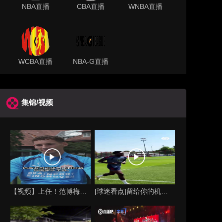
NBA直播
CBA直播
WNBA直播
WCBA直播
NBA-G直播
集锦/视频
【视频】上任！范博梅尔的儿子谈父亲成为比利时国家队主教练！
[球迷看点]留给你的机会不多了？阿芳能否找回巅峰期的状态？