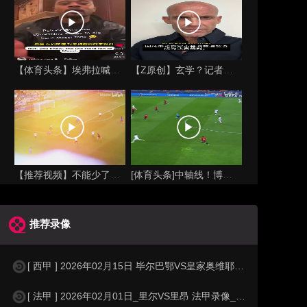
【体育头条】埃弗拉喊话梅西死忠粉：我不怪你们，我的初衷是反对
【Z原创】玄学？记者：温契奇执法西班牙不败，阿根廷不敌沙特同
【推荐视频】不能少了你！让格列兹曼声名鹊起的一届大赛！
[体育头条]中轴线！博格巴＆本泽马：我记得以前踢西班牙没这么
推荐录像
[ 西甲 ] 2026年02月15日 毕尔巴鄂VS皇家奥维耶多 西甲_全场
[ 法甲 ] 2026年02月01日_里尔VS里昂 法甲录像_高清录像【全