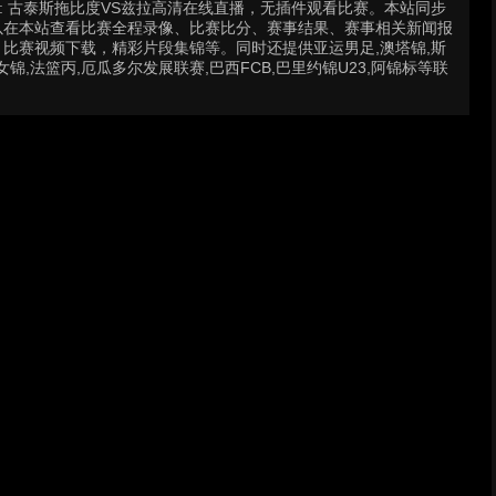
联赛 : 古泰斯拖比度VS兹拉高清在线直播，无插件观看比赛。本站同步
以在本站查看比赛全程录像、比赛比分、赛事结果、赛事相关新闻报
比赛视频下载，精彩片段集锦等。同时还提供亚运男足,澳塔锦,斯
非女锦,法篮丙,厄瓜多尔发展联赛,巴西FCB,巴里约锦U23,阿锦标等联