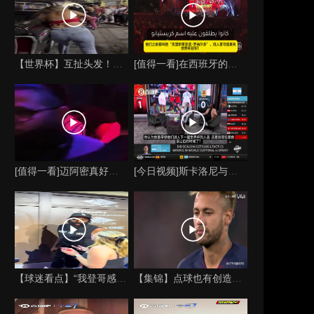
【世界杯】互扯头发！阿根廷女球迷和西班牙女球迷打起来了！
[值得一看]在西班牙的颁奖典礼上，主持人介绍皮诺时嘲讽C罗
[值得一看]迈阿密真好玩！实拍：姆巴佩和女友被路人拍到在夜店
[今日视频]斯卡洛尼与梅西的时代是否已经终结？阿根廷足球面临
【球迷看点】“我登哥感觉又变壮了”哈登出席jay-z举行的俱
【集锦】点球也有创造力！内马尔足坛独树一帜的点球！