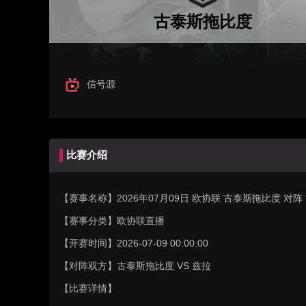
古泰斯拖比度
信号源
比赛介绍
【赛事名称】
2026年07月09日 欧协联 古泰斯拖比度 对
【赛事分类】
欧协联直播
【开赛时间】
2026-07-09 00:00:00
【对阵双方】
古泰斯拖比度 VS 兹拉
【比赛详情】