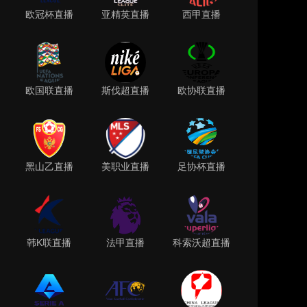
欧冠杯直播
亚精英直播
西甲直播
欧国联直播
斯伐超直播
欧协联直播
黑山乙直播
美职业直播
足协杯直播
韩K联直播
法甲直播
科索沃超直播