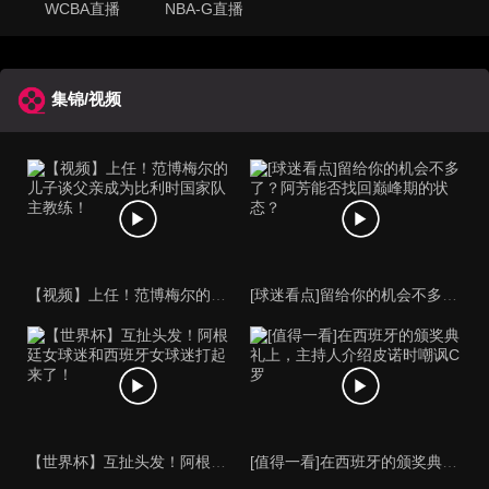
WCBA直播
NBA-G直播
集锦/视频
【视频】上任！范博梅尔的儿子谈父亲成为比利时国家队主教练！
[球迷看点]留给你的机会不多了？阿芳能否找回巅峰期的状态？
【世界杯】互扯头发！阿根廷女球迷和西班牙女球迷打起来了！
[值得一看]在西班牙的颁奖典礼上，主持人介绍皮诺时嘲讽C罗