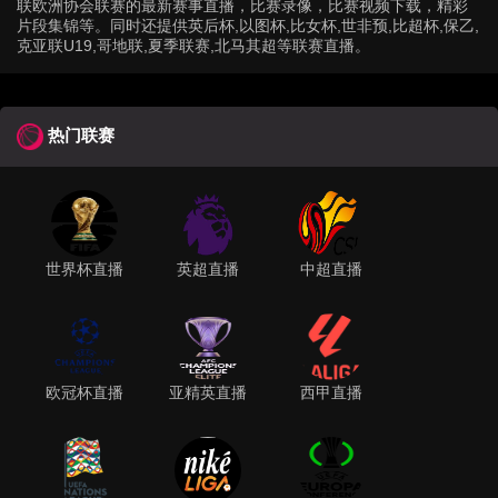
联欧洲协会联赛的最新赛事直播，比赛录像，比赛视频下载，精彩
片段集锦等。同时还提供英后杯,以图杯,比女杯,世非预,比超杯,保乙,
克亚联U19,哥地联,夏季联赛,北马其超等联赛直播。
热门联赛
世界杯直播
英超直播
中超直播
欧冠杯直播
亚精英直播
西甲直播