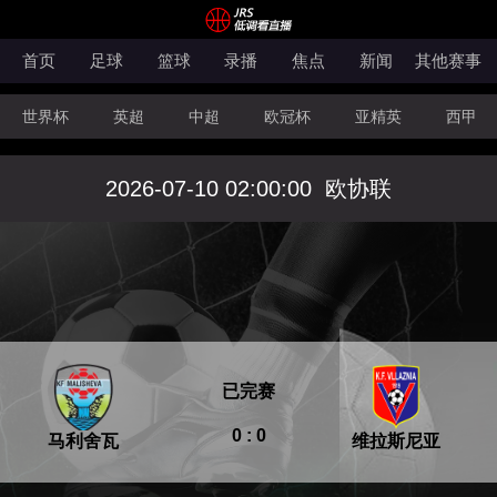
首页
足球
篮球
录播
焦点
新闻
其他赛事
世界杯
英超
中超
欧冠杯
亚精英
西甲
韩K联
法甲
科索沃超
意甲
世亚预
中甲
2026-07-10 02:00:00
欧协联
澳超
法罗超
日职联
NBA
CBA
WNBA
已完赛
0 : 0
马利舍瓦
维拉斯尼亚