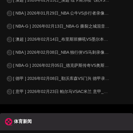
[ NBA ] 2026年01月29日_NBA 公牛VS步行者录像_全场录像
[ NBA-G ] 2026年02月13日_NBA-G 撕裂之城混音VS伯明翰中
[ 澳超 ] 2026年02月14日_布里斯班狮吼VS墨尔本胜利 澳超录像
[ NBA ] 2026年02月08日_NBA 独行侠VS马刺录像_全场录像
[ NBA-G ] 2026年02月05日_德克萨斯传奇VS奥斯汀马刺 NBA-
[ 德甲 ] 2026年02月08日_勒沃库森VS门兴 德甲录像_全场录像
[ 意甲 ] 2026年02月23日 帕尔马VSAC米兰 意甲_全场录像【
体育新闻