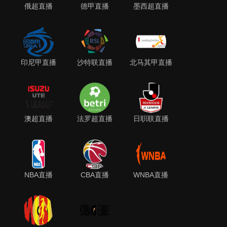
俄超直播
德甲直播
墨西超直播
印尼甲直播
沙特联直播
北马其甲直播
澳超直播
法罗超直播
日职联直播
NBA直播
CBA直播
WNBA直播