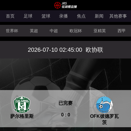
首页
足球
篮球
录播
焦点
新闻
其他赛事
世界杯
英超
中超
欧冠杯
亚精英
西甲
韩K联
法甲
科索沃超
意甲
世亚预
中甲
2026-07-10 02:45:00
欧协联
澳超
法罗超
日职联
NBA
CBA
WNBA
已完赛
0 : 0
萨尔格里斯
OFK彼德罗瓦
茨