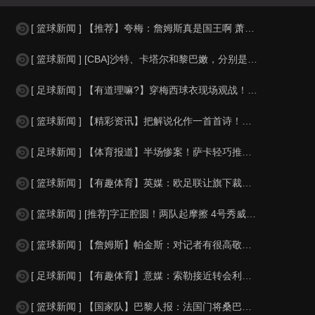
[ 篮球新闻 ] 【推荐】夸梅：詹姆斯真是国王啊 萧华都得听他的 新赛季日程安
[ 篮球新闻 ] [CBA]沙特、卡塔尔和黎巴嫩，分别是什么水平？
[ 足球新闻 ] 【有道理嘛?】穿梅西球衣现场观战！马思纯晒照：终究是人生，不
[ 篮球新闻 ] 【精彩资讯】把解说化作一首首诗！贺炜本届世界杯金句合集
[ 足球新闻 ] 【体育报道】半场惨案！萨卡轻巧推射双响，英格兰4-0领先法国
[ 篮球新闻 ] 【有趣体育】英媒：欧足联让旗下裁判避免像世界杯一样，用VAR
[ 篮球新闻 ] [推荐]字正腔圆！两队起摩擦 4号秀威尔逊大声嘲讽卡卢马:W
[ 篮球新闻 ] 【詹姆斯】帕金斯：对记者有很高敬意 Windhorst绝不是
[ 足球新闻 ] 【有趣体育】意媒：索勒接近转会利兹联，乌迪内斯有意米兰后卫F
[ 篮球新闻 ] 【国家队】巴黎人报：法国门将桑巴小腿受伤，提前结束了训练