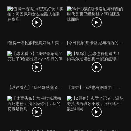
[值得一看]迈阿密真好玩！实拍：姆巴佩和女友被路人拍到在夜店
[今日视频]斯卡洛尼与梅西的时代是否已经终结？阿根廷足球面临
【球迷看点】“我登哥感觉又变壮了”哈登出席jay-z举行的俱
【集锦】点球也有创造力！内马尔足坛独树一帜的点球！