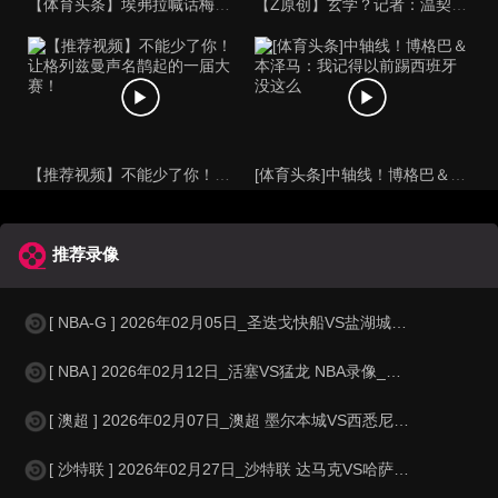
【体育头条】埃弗拉喊话梅西死忠粉：我不怪你们，我的初衷是反对
【Z原创】玄学？记者：温契奇执法西班牙不败，阿根廷不敌沙特同
【推荐视频】不能少了你！让格列兹曼声名鹊起的一届大赛！
[体育头条]中轴线！博格巴＆本泽马：我记得以前踢西班牙没这么
推荐录像
[ NBA-G ] 2026年02月05日_圣迭戈快船VS盐湖城之星 NBA-G
[ NBA ] 2026年02月12日_活塞VS猛龙 NBA录像_高清录像【
[ 澳超 ] 2026年02月07日_澳超 墨尔本城VS西悉尼流浪者录像_
[ 沙特联 ] 2026年02月27日_沙特联 达马克VS哈萨征服录像_高清