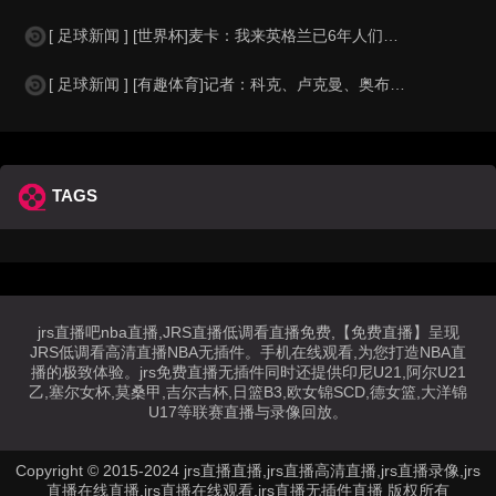
[ 足球新闻 ] [世界杯]麦卡：我来英格兰已6年人们对我很好，但和英格兰的比
[ 足球新闻 ] [有趣体育]记者：科克、卢克曼、奥布拉克参加马竞训练，卡尔多
TAGS
jrs直播吧nba直播,JRS直播低调看直播免费,【免费直播】呈现
JRS低调看高清直播NBA无插件。手机在线观看,为您打造NBA直
播的极致体验。jrs免费直播无插件同时还提供印尼U21,阿尔U21
乙,塞尔女杯,莫桑甲,吉尔吉杯,日篮B3,欧女锦SCD,德女篮,大洋锦
U17等联赛直播与录像回放。
Copyright © 2015-2024 jrs直播直播,jrs直播高清直播,jrs直播录像,jrs
直播在线直播,jrs直播在线观看,jrs直播无插件直播 版权所有