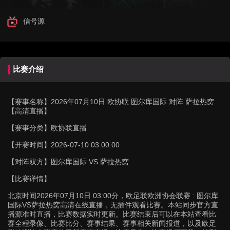
信号源
比赛介绍
【赛事名称】
2026年07月10日 欧协联 图尔库国际 对阵 萨拉热窝
【高清直播】
【赛事分类】
欧协联直播
【开赛时间】
2026-07-10 03:00:00
【对阵双方】
图尔库国际 VS 萨拉热窝
【比赛详情】
北京时间2026年07月10日 03:00分，欧足联欧洲协会联赛 : 图尔库
国际VS萨拉热窝高清在线直播，无插件观看比赛。本站同步官方直
播源准时直播，比赛数据实时更新。比赛结束后可以在本站查看比
赛全程录像、比赛比分、赛事结果、赛事相关新闻报道，以及欧足