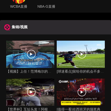
WCBA直播
NBA-G直播
集锦/视频
【视频】上任！范博梅尔的儿子谈父亲成为比利时国家队主教练！
[球迷看点]留给你的机会不多了？阿芳能否找回巅峰期的状态？
【世界杯】互扯头发！阿根廷女球迷和西班牙女球迷打起来了！
[值得一看]在西班牙的颁奖典礼上，主持人介绍皮诺时嘲讽C罗