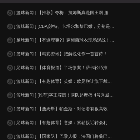
[ 篮球新闻 ] 【推荐】夸梅：詹姆斯真是国王啊 萧华都得听他的 新赛季日程安
[ 篮球新闻 ] [CBA]沙特、卡塔尔和黎巴嫩，分别是什么水平？
[ 足球新闻 ] 【有道理嘛?】穿梅西球衣现场观战！马思纯晒照：终究是人生，不
[ 篮球新闻 ] 【精彩资讯】把解说化作一首首诗！贺炜本届世界杯金句合集
[ 足球新闻 ] 【体育报道】半场惨案！萨卡轻巧推射双响，英格兰4-0领先法国
[ 篮球新闻 ] 【有趣体育】英媒：欧足联让旗下裁判避免像世界杯一样，用VAR
[ 篮球新闻 ] [推荐]字正腔圆！两队起摩擦 4号秀威尔逊大声嘲讽卡卢马:W
[ 篮球新闻 ] 【詹姆斯】帕金斯：对记者有很高敬意 Windhorst绝不是
[ 足球新闻 ] 【有趣体育】意媒：索勒接近转会利兹联，乌迪内斯有意米兰后卫F
[ 篮球新闻 ] 【国家队】巴黎人报：法国门将桑巴小腿受伤，提前结束了训练