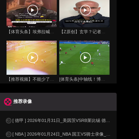
【体育头条】埃弗拉喊话梅西死忠粉：我不怪你们，我的初衷是反对
【Z原创】玄学？记者：温契奇执法西班牙不败，阿根廷不敌沙特同
【推荐视频】不能少了你！让格列兹曼声名鹊起的一届大赛！
[体育头条]中轴线！博格巴＆本泽马：我记得以前踢西班牙没这么
推荐录像
[ 德甲 ] 2026年01月31日_美因茨VSRB莱比锡 德甲录像_高清
[ NBA ] 2026年01月24日_NBA 国王VS骑士录像_高清录像【