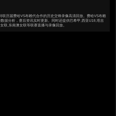
,沙特联历届费哈VS布赖代合作的历史交锋录像高清回放。费哈VS布赖
据分析，赛后资讯实时更新。同时还提供巴希甲,西亚U18,塔吉
,斯亚女联,东南澳女联等联赛直播与录像回放。