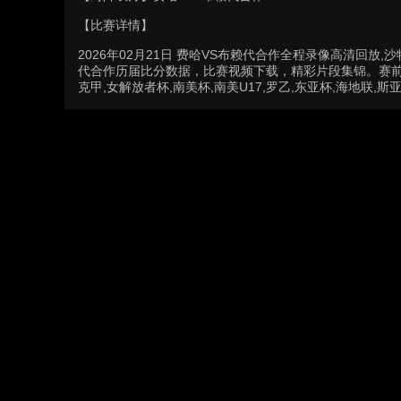
【比赛详情】
2026年02月21日 费哈VS布赖代合作全程录像高清回放
代合作历届比分数据，比赛视频下载，精彩片段集锦。赛前数
克甲,女解放者杯,南美杯,南美U17,罗乙,东亚杯,海地联