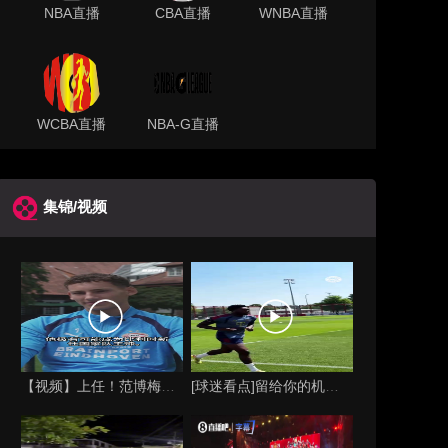
NBA直播
CBA直播
WNBA直播
WCBA直播
NBA-G直播
集锦/视频
【视频】上任！范博梅尔的儿子谈父亲成为比利时国家队主教练！
[球迷看点]留给你的机会不多了？阿芳能否找回巅峰期的状态？