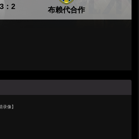
3：2
布赖代合作
高清录像】