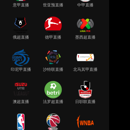
意甲直播
世亚预直播
中甲直播
俄超直播
德甲直播
墨西超直播
印尼甲直播
沙特联直播
北马其甲直播
澳超直播
法罗超直播
日职联直播