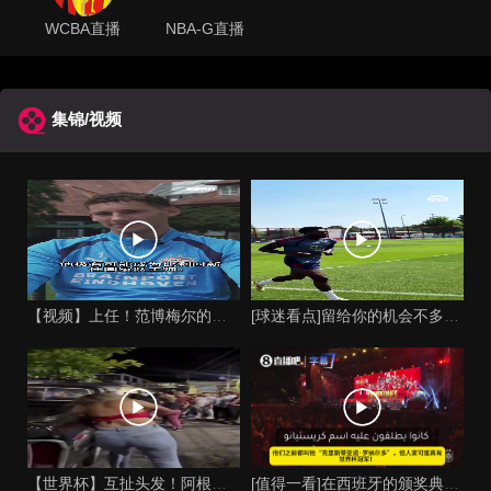
WCBA直播
NBA-G直播
集锦/视频
【视频】上任！范博梅尔的儿子谈父亲成为比利时国家队主教练！
[球迷看点]留给你的机会不多了？阿芳能否找回巅峰期的状态？
【世界杯】互扯头发！阿根廷女球迷和西班牙女球迷打起来了！
[值得一看]在西班牙的颁奖典礼上，主持人介绍皮诺时嘲讽C罗