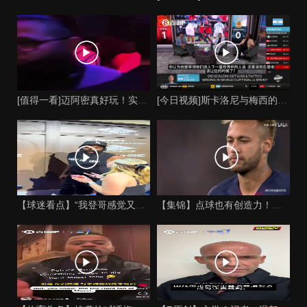
[值得一看]迈阿密真好玩！实拍：姆巴佩和女友被路人拍到在夜店
[今日视频]斯卡洛尼与梅西的时代是否已经终结？阿根廷足球面临
【球迷看点】“我登哥感觉又变壮了”哈登出席jay-z举行的俱
【集锦】点球也有创造力！内马尔足坛独树一帜的点球！