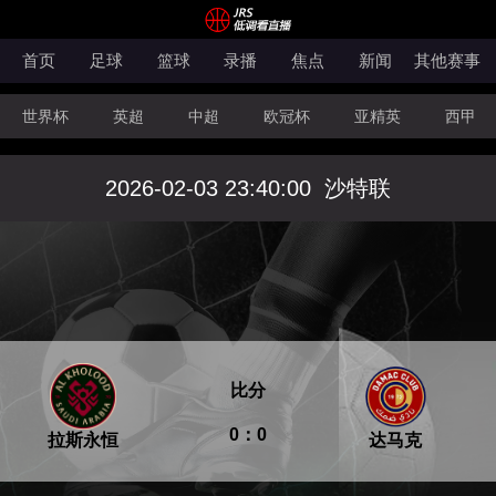
首页
足球
篮球
录播
焦点
新闻
其他赛事
世界杯
英超
中超
欧冠杯
亚精英
西甲
韩K联
法甲
科索沃超
意甲
世亚预
中甲
2026-02-03 23:40:00
沙特联
澳超
法罗超
日职联
NBA
CBA
WNBA
比分
0：0
拉斯永恒
达马克