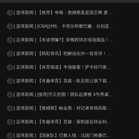
[ 篮球新闻 ] 【推荐】夸梅：詹姆斯真是国王啊 萧华都得听他的 新赛季日程安
[ 篮球新闻 ] [CBA]沙特、卡塔尔和黎巴嫩，分别是什么水平？
[ 足球新闻 ] 【有道理嘛?】穿梅西球衣现场观战！马思纯晒照：终究是人生，不
[ 篮球新闻 ] 【精彩资讯】把解说化作一首首诗！贺炜本届世界杯金句合集
[ 足球新闻 ] 【体育报道】半场惨案！萨卡轻巧推射双响，英格兰4-0领先法国
[ 篮球新闻 ] 【有趣体育】英媒：欧足联让旗下裁判避免像世界杯一样，用VAR
[ 篮球新闻 ] [推荐]字正腔圆！两队起摩擦 4号秀威尔逊大声嘲讽卡卢马:W
[ 篮球新闻 ] 【詹姆斯】帕金斯：对记者有很高敬意 Windhorst绝不是
[ 足球新闻 ] 【有趣体育】意媒：索勒接近转会利兹联，乌迪内斯有意米兰后卫F
[ 篮球新闻 ] 【国家队】巴黎人报：法国门将桑巴小腿受伤，提前结束了训练