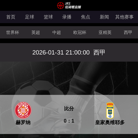
首页
足球
篮球
录播
焦点
新闻
其他赛事
世界杯
英超
中超
欧冠杯
亚精英
西甲
韩K联
法甲
科索沃超
意甲
世亚预
中甲
2026-01-31 21:00:00
西甲
澳超
法罗超
日职联
NBA
CBA
WNBA
比分
0：1
赫罗纳
皇家奥维耶多