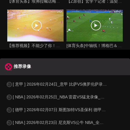
【体育头条】埃弗拉喊话梅西死忠粉：我不怪你们，我的初衷是反对
【Z原创】玄学？记者：温契奇执法西班牙不败，阿根廷不敌沙特同
【推荐视频】不能少了你！让格列兹曼声名鹊起的一届大赛！
[体育头条]中轴线！博格巴＆本泽马：我记得以前踢西班牙没这么
推荐录像
[ 意甲 ] 2026年02月24日_意甲 比萨VS佛罗伦萨录像_高清录像
[ NBA ] 2026年02月25日_NBA 雷霆VS猛龙录像_高清录像【
[ 德甲 ] 2026年02月07日 斯图加特VS圣保利 德甲_全场录像【
[ NBA ] 2026年02月23日 尼克斯VS公牛 NBA_全场录像【全