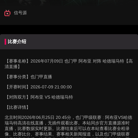
信号源
比赛介绍
【赛事名称】
2026年07月09日 也门甲 阿布亚 对阵 哈德瑞马特【高
清直播】
【赛事分类】
也门甲直播
【开赛时间】
2026-07-09 21:00:00
【对阵双方】
阿布亚 VS 哈德瑞马特
【比赛详情】
北京时间2026年06月25日 20:45分，也门甲级联赛 : 阿布亚VS哈德
瑞马特高清在线直播，无插件观看比赛。本站同步官方直播源准时
直播，比赛数据实时更新。比赛结束后可以在本站查看比赛全程录
像、比赛比分、赛事结果、赛事相关新闻报道，以及也门甲级联赛