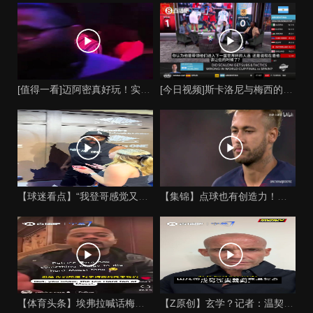
[值得一看]迈阿密真好玩！实拍：姆巴佩和女友被路人拍到在夜店
[今日视频]斯卡洛尼与梅西的时代是否已经终结？阿根廷足球面临
【球迷看点】“我登哥感觉又变壮了”哈登出席jay-z举行的俱
【集锦】点球也有创造力！内马尔足坛独树一帜的点球！
【体育头条】埃弗拉喊话梅西死忠粉：我不怪你们，我的初衷是反对
【Z原创】玄学？记者：温契奇执法西班牙不败，阿根廷不敌沙特同