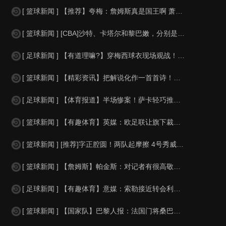
[ 篮球新闻 ] 【推荐】夸梅：詹姆斯真是国王啊 萧华都得听他的 新赛季日程安
[ 篮球新闻 ] [CBA]沙特、卡塔尔和黎巴嫩，分别是什么水平？
[ 足球新闻 ] 【有道理嘛?】穿梅西球衣现场观战！马思纯晒照：终究是人生，不
[ 篮球新闻 ] 【精彩资讯】把解说化作一首首诗！贺炜本届世界杯金句合集
[ 足球新闻 ] 【体育报道】半场惨案！萨卡轻巧推射双响，英格兰4-0领先法国
[ 篮球新闻 ] 【有趣体育】英媒：欧足联让旗下裁判避免像世界杯一样，用VAR
[ 篮球新闻 ] [推荐]字正腔圆！两队起摩擦 4号秀威尔逊大声嘲讽卡卢马:W
[ 篮球新闻 ] 【詹姆斯】帕金斯：对记者有很高敬意 Windhorst绝不是
[ 足球新闻 ] 【有趣体育】意媒：索勒接近转会利兹联，乌迪内斯有意米兰后卫F
[ 篮球新闻 ] 【国家队】巴黎人报：法国门将桑巴小腿受伤，提前结束了训练