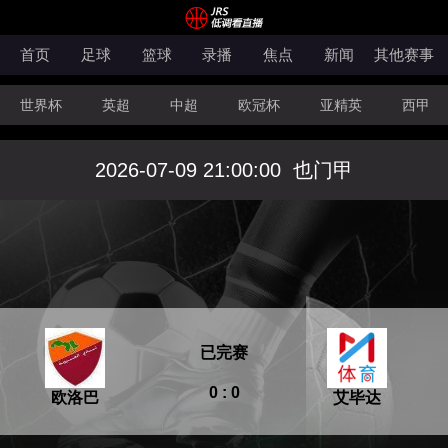
首页
足球
篮球
录播
焦点
新闻
其他赛事
世界杯
英超
中超
欧冠杯
亚精英
西甲
韩K联
法甲
科索沃超
意甲
世亚预
中甲
2026-07-09 21:00:00
也门甲
澳超
法罗超
日职联
NBA
CBA
WNBA
已完赛
0 : 0
欧洛巴
艾毕达