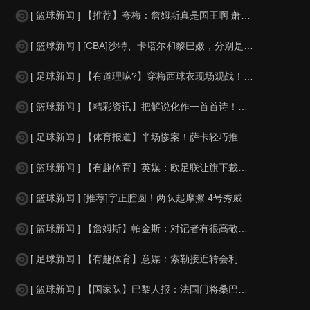
[ 篮球新闻 ] 【推荐】夸梅：詹姆斯真是国王啊 萧华都得听他的 新赛季日程安
[ 篮球新闻 ] [CBA]沙特、卡塔尔和黎巴嫩，分别是什么水平？
[ 足球新闻 ] 【有道理嘛?】穿梅西球衣现场观战！马思纯晒照：终究是人生，不
[ 篮球新闻 ] 【精彩资讯】把解说化作一首首诗！贺炜本届世界杯金句合集
[ 足球新闻 ] 【体育报道】半场惨案！萨卡轻巧推射双响，英格兰4-0领先法国
[ 篮球新闻 ] 【有趣体育】英媒：欧足联让旗下裁判避免像世界杯一样，用VAR
[ 篮球新闻 ] [推荐]字正腔圆！两队起摩擦 4号秀威尔逊大声嘲讽卡卢马:W
[ 篮球新闻 ] 【詹姆斯】帕金斯：对记者有很高敬意 Windhorst绝不是
[ 足球新闻 ] 【有趣体育】意媒：索勒接近转会利兹联，乌迪内斯有意米兰后卫F
[ 篮球新闻 ] 【国家队】巴黎人报：法国门将桑巴小腿受伤，提前结束了训练