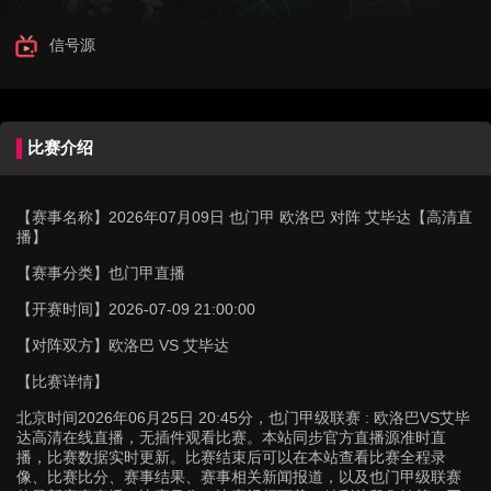
信号源
比赛介绍
【赛事名称】
2026年07月09日 也门甲 欧洛巴 对阵 艾毕达【高清直
播】
【赛事分类】
也门甲直播
【开赛时间】
2026-07-09 21:00:00
【对阵双方】
欧洛巴 VS 艾毕达
【比赛详情】
北京时间2026年06月25日 20:45分，也门甲级联赛 : 欧洛巴VS艾毕
达高清在线直播，无插件观看比赛。本站同步官方直播源准时直
播，比赛数据实时更新。比赛结束后可以在本站查看比赛全程录
像、比赛比分、赛事结果、赛事相关新闻报道，以及也门甲级联赛