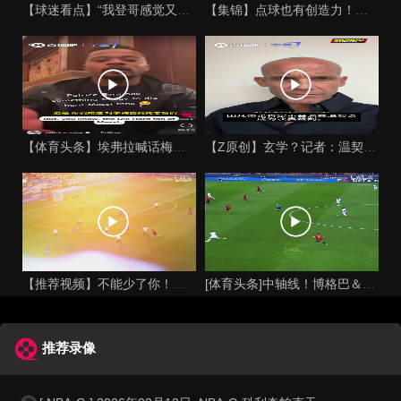
【球迷看点】“我登哥感觉又变壮了”哈登出席jay-z举行的俱
【集锦】点球也有创造力！内马尔足坛独树一帜的点球！
【体育头条】埃弗拉喊话梅西死忠粉：我不怪你们，我的初衷是反对
【Z原创】玄学？记者：温契奇执法西班牙不败，阿根廷不敌沙特同
【推荐视频】不能少了你！让格列兹曼声名鹊起的一届大赛！
[体育头条]中轴线！博格巴＆本泽马：我记得以前踢西班牙没这么
推荐录像