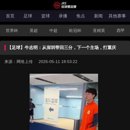
首页
足球
篮球
录播
焦点
新闻
其他赛事
世界杯
英超
中超
欧冠杯
亚精英
西甲
韩K联
法甲
科索沃超
意甲
世亚预
中甲
【足球】牛志明：从深圳带回三分，下一个主场，打重庆
澳超
法罗超
日职联
NBA
CBA
WNBA
来源：网络上传 2026-05-11 18:53:22