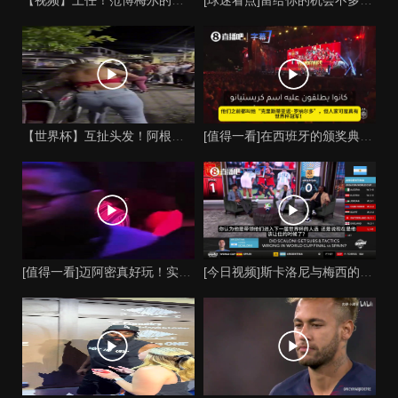
【视频】上任！范博梅尔的儿子谈父亲成为比利时国家队主教练！
[球迷看点]留给你的机会不多了？阿芳能否找回巅峰期的状态？
【世界杯】互扯头发！阿根廷女球迷和西班牙女球迷打起来了！
[值得一看]在西班牙的颁奖典礼上，主持人介绍皮诺时嘲讽C罗
[值得一看]迈阿密真好玩！实拍：姆巴佩和女友被路人拍到在夜店
[今日视频]斯卡洛尼与梅西的时代是否已经终结？阿根廷足球面临