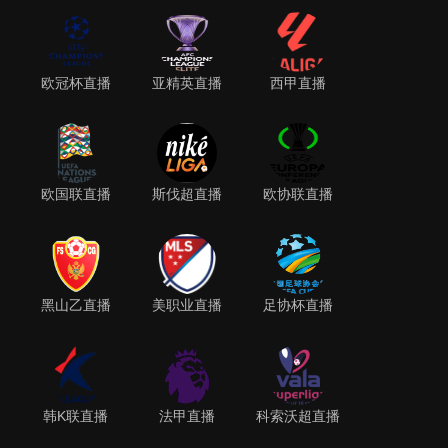
欧冠杯直播
亚精英直播
西甲直播
欧国联直播
斯伐超直播
欧协联直播
黑山乙直播
美职业直播
足协杯直播
韩K联直播
法甲直播
科索沃超直播