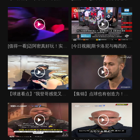
[值得一看]迈阿密真好玩！实拍：姆巴佩和女友被路人拍到在夜店
[今日视频]斯卡洛尼与梅西的时代是否已经终结？阿根廷足球面临
【球迷看点】“我登哥感觉又变壮了”哈登出席jay-z举行的俱
【集锦】点球也有创造力！内马尔足坛独树一帜的点球！