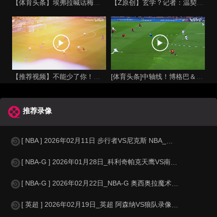
【体育头条】埃弗拉喊话梅西死忠粉：我不怪你们，我的初衷是反对
【Z原创】玄学？记者：温契奇执法西班牙不败，阿根廷不敌沙特同
【推荐视频】不能少了你！让格列兹曼声名鹊起的一届大赛！
[体育头条]中轴线！博格巴＆本泽马：我记得以前踢西班牙没这么
推荐录像
[ NBA ] 2026年02月11日 步行者VS尼克斯 NBA_全场录像【
[ NBA-G ] 2026年01月28日_科利奇帕克天鹰VS南湾湖人 NBA-
[ NBA-G ] 2026年02月22日_NBA-G 奥西奥拉魔术VS大急流城
[ 英超 ] 2026年02月19日_英超 阿森纳VS狼队录像_全场录像【