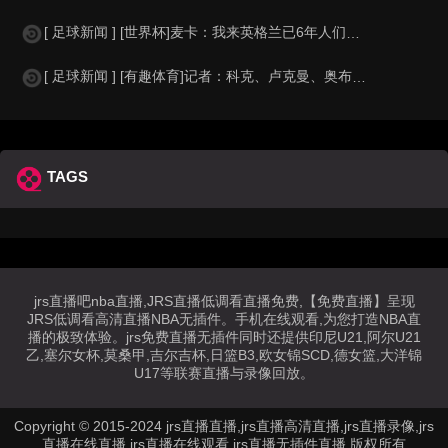
[ 足球新闻 ] [世界杯]麦卡：我来英格兰已6年人们对我很好，但和英格兰的比
[ 足球新闻 ] [有趣体育]记者：科克、卢克曼、奥布拉克参加马竞训练，卡尔多
TAGS
jrs直播吧nba直播,JRS直播低调看直播免费,【免费直播】呈现
JRS低调看高清直播NBA无插件。手机在线观看,为您打造NBA直
播的极致体验。jrs免费直播无插件同时还提供印尼U21,阿尔U21
乙,塞尔女杯,莫桑甲,吉尔吉杯,日篮B3,欧女锦SCD,德女篮,大洋锦
U17等联赛直播与录像回放。
Copyright © 2015-2024 jrs直播直播,jrs直播高清直播,jrs直播录像,jrs
直播在线直播,jrs直播在线观看,jrs直播无插件直播 版权所有