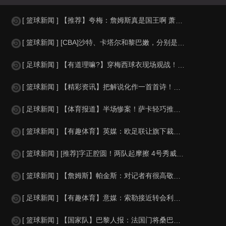
[ 篮球新闻 ] 【推荐】夸梅：詹姆斯真是国王啊 萧华都得听他的 新赛季日程安
[ 篮球新闻 ] [CBA]沙特、卡塔尔和黎巴嫩，分别是什么水平？
[ 足球新闻 ] 【有道理嘛?】穿梅西球衣现场观战！马思纯晒照：终究是人生，不
[ 篮球新闻 ] 【精彩资讯】把解说化作一首首诗！贺炜本届世界杯金句合集
[ 足球新闻 ] 【体育报道】半场惨案！萨卡轻巧推射双响，英格兰4-0领先法国
[ 篮球新闻 ] 【有趣体育】英媒：欧足联让旗下裁判避免像世界杯一样，用VAR
[ 篮球新闻 ] [推荐]字正腔圆！两队起摩擦 4号秀威尔逊大声嘲讽卡卢马:W
[ 篮球新闻 ] 【詹姆斯】帕金斯：对记者有很高敬意 Windhorst绝不是
[ 足球新闻 ] 【有趣体育】意媒：索勒接近转会利兹联，乌迪内斯有意米兰后卫F
[ 篮球新闻 ] 【国家队】巴黎人报：法国门将桑巴小腿受伤，提前结束了训练