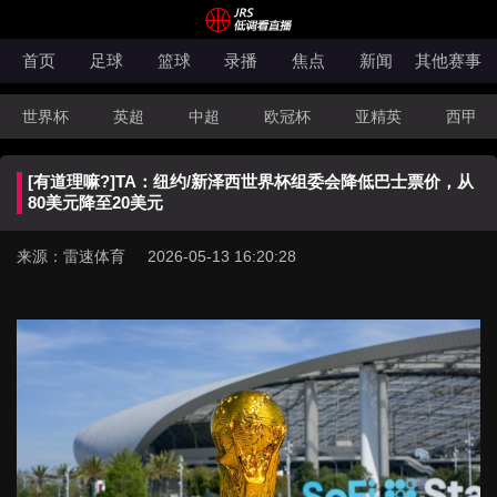
首页
足球
篮球
录播
焦点
新闻
其他赛事
世界杯
英超
中超
欧冠杯
亚精英
西甲
韩K联
法甲
科索沃超
意甲
世亚预
中甲
[有道理嘛?]TA：纽约/新泽西世界杯组委会降低巴士票价，从
澳超
法罗超
日职联
NBA
CBA
WNBA
80美元降至20美元
来源：雷速体育 2026-05-13 16:20:28