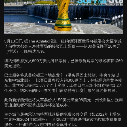
5月13日讯 据The Athletic报道，纽约/新泽西世界杯组委会大幅削减
了前往大都会人寿体育场的接驳巴士票价——从80美元降至20美元
（往返），降幅达75%。
纽约州政府投入600万美元补贴票价，已按原价购票的球迷将获得60
美元退款。
巴士服务将从曼哈顿三个地点发车（港务局巴士总站、中央车站以
东和中城北部），比赛日最多投入约300辆巴士，包括经典的黄色校
车。非学校日提供1.8万个巴士座位，工作日的三场小组赛提供1.2万
个座位。约20%的巴士票将专门留给持有比赛门票的纽约州居民。
此前新泽西州已将火车票价从150美元降至98美元，州长谢里尔强调
普通通勤者不应承担世界杯交通成本。
主办城市最初承诺为持票球迷提供免费公共交通（如2022年卡塔尔
世界杯和2024年欧洲杯），但2023年重新谈判后改为按成本价提供
服务。但当时谁也没想到票价会飙升至此。