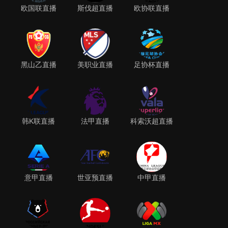
欧国联直播
斯伐超直播
欧协联直播
黑山乙直播
美职业直播
足协杯直播
韩K联直播
法甲直播
科索沃超直播
意甲直播
世亚预直播
中甲直播