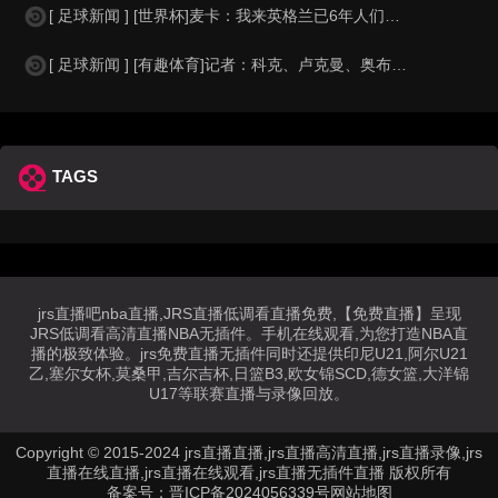
[ 足球新闻 ] [世界杯]麦卡：我来英格兰已6年人们对我很好，但和英格兰的比
[ 足球新闻 ] [有趣体育]记者：科克、卢克曼、奥布拉克参加马竞训练，卡尔多
TAGS
jrs直播吧nba直播,JRS直播低调看直播免费,【免费直播】呈现
JRS低调看高清直播NBA无插件。手机在线观看,为您打造NBA直
播的极致体验。jrs免费直播无插件同时还提供印尼U21,阿尔U21
乙,塞尔女杯,莫桑甲,吉尔吉杯,日篮B3,欧女锦SCD,德女篮,大洋锦
U17等联赛直播与录像回放。
Copyright © 2015-2024 jrs直播直播,jrs直播高清直播,jrs直播录像,jrs
直播在线直播,jrs直播在线观看,jrs直播无插件直播 版权所有
备案号：
晋ICP备2024056339号
网站地图