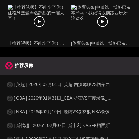
【推荐视频】不能少了你！让格列兹曼声名鹊起的一届大赛！
[体育头条]中轴线！博格巴＆本泽马：我记得以前踢西班牙没这么
推荐录像
[ 英超 ] 2026年02月01日_英超 西汉姆联VS切尔西录像_高清录
[ CBA ] 2026年01月31日_CBA 浙江VS广厦录像_全场录像【
[ NBA ] 2026年02月10日_老鹰VS森林狼 NBA录像_全场录像
[ 斯伐超 ] 2026年02月07日_斯卡利卡VSFK柯西斯 斯伐超录像_
[ 西甲 ] 2026年02月16日 瓦伦西亚VS莱万特 西甲_全场录像【