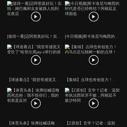
[值得一看]迈阿密真好玩！实拍：姆巴佩和女友被路人拍到在夜店
[今日视频]斯卡洛尼与梅西的时代是否已经终结？阿根廷足球面临
【球迷看点】“我登哥感觉又变壮了”哈登出席jay-z举行的俱
【集锦】点球也有创造力！内马尔足坛独树一帜的点球！
【体育头条】埃弗拉喊话梅西死忠粉：我不怪你们，我的初衷是反对
【Z原创】玄学？记者：温契奇执法西班牙不败，阿根廷不敌沙特同