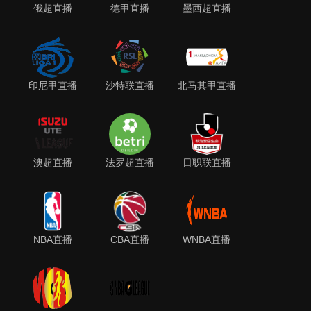
俄超直播
德甲直播
墨西超直播
印尼甲直播
沙特联直播
北马其甲直播
澳超直播
法罗超直播
日职联直播
NBA直播
CBA直播
WNBA直播