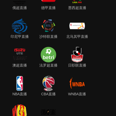
俄超直播
德甲直播
墨西超直播
印尼甲直播
沙特联直播
北马其甲直播
澳超直播
法罗超直播
日职联直播
NBA直播
CBA直播
WNBA直播