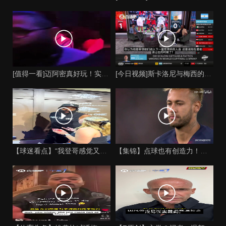
[值得一看]迈阿密真好玩！实拍：姆巴佩和女友被路人拍到在夜店
[今日视频]斯卡洛尼与梅西的时代是否已经终结？阿根廷足球面临
【球迷看点】“我登哥感觉又变壮了”哈登出席jay-z举行的俱
【集锦】点球也有创造力！内马尔足坛独树一帜的点球！