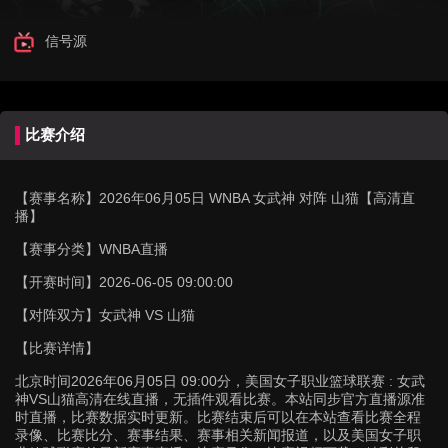
信号源
比赛介绍
【赛事名称】
2026年06月05日 WNBA 女武神 对阵 山猫【高清直
播】
【赛事分类】
WNBA直播
【开赛时间】
2026-06-05 09:00:00
【对阵双方】
女武神 VS 山猫
【比赛详情】
北京时间2026年06月05日 09:00分，美国女子职业篮球联赛 : 女武
神VS山猫高清在线直播，无插件观看比赛。本站同步官方直播源准
时直播，比赛数据实时更新。比赛结束后可以在本站查看比赛全程
录像、比赛比分、赛事结果、赛事相关新闻报道，以及美国女子职