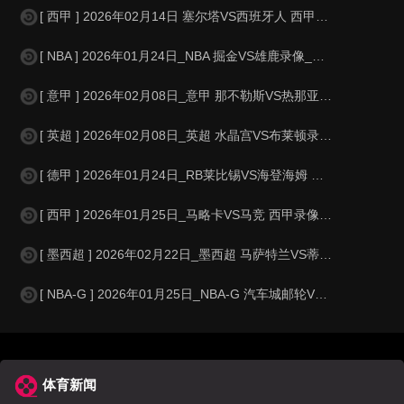
[ 西甲 ] 2026年02月14日 塞尔塔VS西班牙人 西甲_全场录像【
[ NBA ] 2026年01月24日_NBA 掘金VS雄鹿录像_高清录像【
[ 意甲 ] 2026年02月08日_意甲 那不勒斯VS热那亚录像_高清录
[ 英超 ] 2026年02月08日_英超 水晶宫VS布莱顿录像_高清录像
[ 德甲 ] 2026年01月24日_RB莱比锡VS海登海姆 德甲录像_全
[ 西甲 ] 2026年01月25日_马略卡VS马竞 西甲录像_全场录像【
[ 墨西超 ] 2026年02月22日_墨西超 马萨特兰VS蒂华纳录像_高清
[ NBA-G ] 2026年01月25日_NBA-G 汽车城邮轮VS特拉华蓝衫
体育新闻