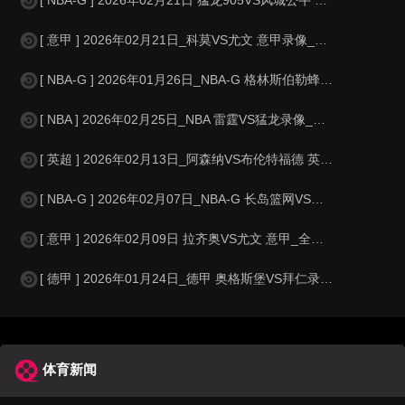
[ 意甲 ] 2026年02月21日_科莫VS尤文 意甲录像_全场录像【高
[ NBA-G ] 2026年01月26日_NBA-G 格林斯伯勒蜂群VS缅因凯
[ NBA ] 2026年02月25日_NBA 雷霆VS猛龙录像_高清录像【
[ 英超 ] 2026年02月13日_阿森纳VS布伦特福德 英超录像_高清
[ NBA-G ] 2026年02月07日_NBA-G 长岛篮网VS风城公牛录像
[ 意甲 ] 2026年02月09日 拉齐奥VS尤文 意甲_全场录像【全场
[ 德甲 ] 2026年01月24日_德甲 奥格斯堡VS拜仁录像_全场录像
体育新闻