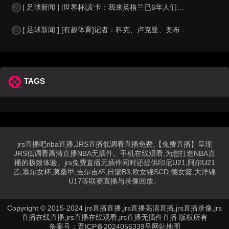
[ 足球新闻 ] [世界杯]麦卡：我来英格兰已6年人们对我很好，但和英格兰的比
[ 足球新闻 ] [有趣体育]记者：科克、卢克曼、奥布拉克参加马竞训练，卡尔多
TAGS
jrs直播吧nba直播,JRS直播低调看直播免费,【免费直播】呈现
JRS低调看高清直播NBA无插件。手机在线观看,为您打造NBA直
播的极致体验。jrs免费直播无插件同时还提供印尼U21,阿尔U21
乙,塞尔女杯,莫桑甲,吉尔吉杯,日篮B3,欧女锦SCD,德女篮,大洋锦
U17等联赛直播与录像回放。
Copyright © 2015-2024 jrs直播直播,jrs直播高清直播,jrs直播录像,jrs
直播在线直播,jrs直播在线观看,jrs直播无插件直播 版权所有
备案号：
晋ICP备2024056339号
网站地图