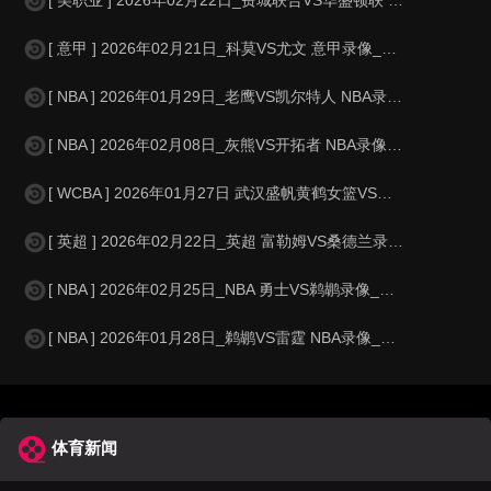
[ 意甲 ] 2026年02月21日_科莫VS尤文 意甲录像_全场录像【高
[ NBA ] 2026年01月29日_老鹰VS凯尔特人 NBA录像_高清录
[ NBA ] 2026年02月08日_灰熊VS开拓者 NBA录像_全场录像
[ WCBA ] 2026年01月27日 武汉盛帆黄鹤女篮VS上海浦发银行女篮
[ 英超 ] 2026年02月22日_英超 富勒姆VS桑德兰录像_全场录像
[ NBA ] 2026年02月25日_NBA 勇士VS鹈鹕录像_高清录像【
[ NBA ] 2026年01月28日_鹈鹕VS雷霆 NBA录像_高清录像【
体育新闻