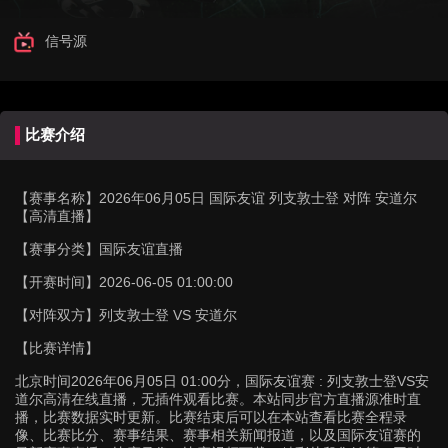
信号源
比赛介绍
【赛事名称】
2026年06月05日 国际友谊 列支敦士登 对阵 安道尔
【高清直播】
【赛事分类】
国际友谊直播
【开赛时间】
2026-06-05 01:00:00
【对阵双方】
列支敦士登 VS 安道尔
【比赛详情】
北京时间2026年06月05日 01:00分，国际友谊赛 : 列支敦士登VS安
道尔高清在线直播，无插件观看比赛。本站同步官方直播源准时直
播，比赛数据实时更新。比赛结束后可以在本站查看比赛全程录
像、比赛比分、赛事结果、赛事相关新闻报道，以及国际友谊赛的