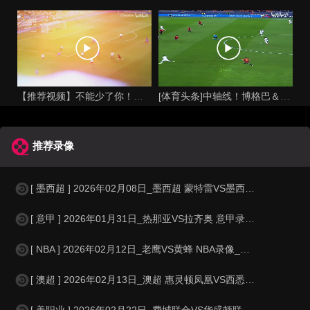
【推荐视频】不能少了你！让格列兹曼声名鹊起的一届大赛！
[体育头条]中轴线！博格巴＆本泽马：我记得以前踢西班牙没这么
推荐录像
[ 墨西超 ] 2026年02月08日_墨西超 蒙特雷VS墨西哥美洲录像_全
[ 意甲 ] 2026年01月31日_热那亚VS拉齐奥 意甲录像_全场录像
[ NBA ] 2026年02月12日_老鹰VS黄蜂 NBA录像_全场录像【
[ 澳超 ] 2026年02月13日_澳超 惠灵顿凤凰VS西悉尼流浪者录像
[ 美职业 ] 2026年02月22日_费城联合VS华盛顿联 美职业录像_高