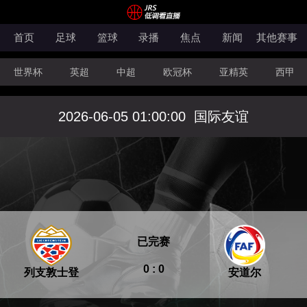
首页
足球
篮球
录播
焦点
新闻
其他赛事
世界杯
英超
中超
欧冠杯
亚精英
西甲
韩K联
法甲
科索沃超
意甲
世亚预
中甲
2026-06-05 01:00:00
国际友谊
澳超
法罗超
日职联
NBA
CBA
WNBA
已完赛
0 : 0
列支敦士登
安道尔