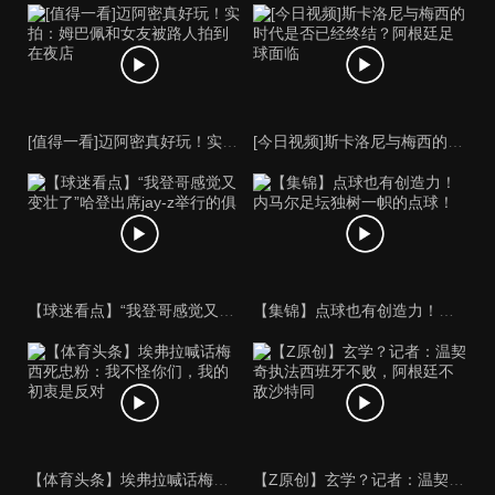
[值得一看]迈阿密真好玩！实拍：姆巴佩和女友被路人拍到在夜店
[今日视频]斯卡洛尼与梅西的时代是否已经终结？阿根廷足球面临
【球迷看点】“我登哥感觉又变壮了”哈登出席jay-z举行的俱
【集锦】点球也有创造力！内马尔足坛独树一帜的点球！
【体育头条】埃弗拉喊话梅西死忠粉：我不怪你们，我的初衷是反对
【Z原创】玄学？记者：温契奇执法西班牙不败，阿根廷不敌沙特同