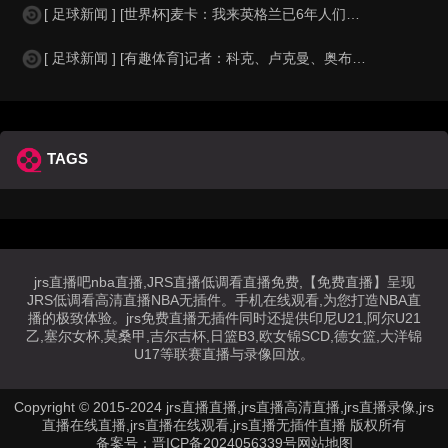
[ 足球新闻 ] [世界杯]麦卡：我来英格兰已6年人们对我很好，但和英格兰的比
[ 足球新闻 ] [有趣体育]记者：科克、卢克曼、奥布拉克参加马竞训练，卡尔多
TAGS
jrs直播吧nba直播,JRS直播低调看直播免费,【免费直播】呈现
JRS低调看高清直播NBA无插件。手机在线观看,为您打造NBA直
播的极致体验。jrs免费直播无插件同时还提供印尼U21,阿尔U21
乙,塞尔女杯,莫桑甲,吉尔吉杯,日篮B3,欧女锦SCD,德女篮,大洋锦
U17等联赛直播与录像回放。
Copyright © 2015-2024 jrs直播直播,jrs直播高清直播,jrs直播录像,jrs
直播在线直播,jrs直播在线观看,jrs直播无插件直播 版权所有
备案号：
晋ICP备2024056339号
网站地图