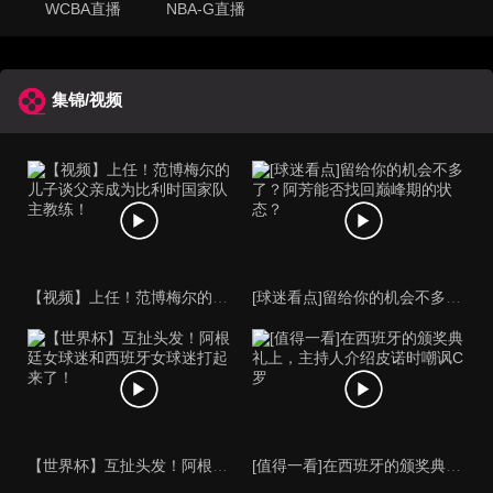
WCBA直播
NBA-G直播
集锦/视频
【视频】上任！范博梅尔的儿子谈父亲成为比利时国家队主教练！
[球迷看点]留给你的机会不多了？阿芳能否找回巅峰期的状态？
【世界杯】互扯头发！阿根廷女球迷和西班牙女球迷打起来了！
[值得一看]在西班牙的颁奖典礼上，主持人介绍皮诺时嘲讽C罗