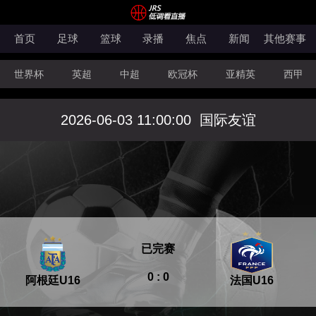
首页
足球
篮球
录播
焦点
新闻
其他赛事
世界杯
英超
中超
欧冠杯
亚精英
西甲
韩K联
法甲
科索沃超
意甲
世亚预
中甲
2026-06-03 11:00:00
国际友谊
澳超
法罗超
日职联
NBA
CBA
WNBA
已完赛
0 : 0
阿根廷U16
法国U16