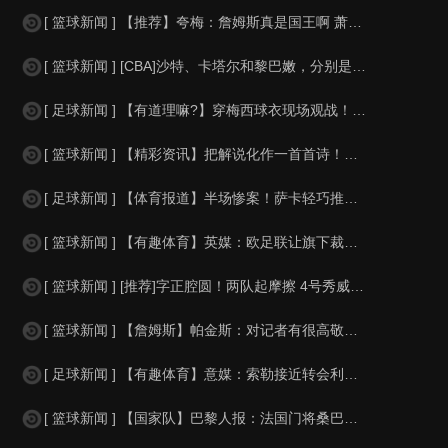
[ 篮球新闻 ] 【推荐】夸梅：詹姆斯真是国王啊 萧华都得听他的 新赛季日程安
[ 篮球新闻 ] [CBA]沙特、卡塔尔和黎巴嫩，分别是什么水平？
[ 足球新闻 ] 【有道理嘛?】穿梅西球衣现场观战！马思纯晒照：终究是人生，不
[ 篮球新闻 ] 【精彩资讯】把解说化作一首首诗！贺炜本届世界杯金句合集
[ 足球新闻 ] 【体育报道】半场惨案！萨卡轻巧推射双响，英格兰4-0领先法国
[ 篮球新闻 ] 【有趣体育】英媒：欧足联让旗下裁判避免像世界杯一样，用VAR
[ 篮球新闻 ] [推荐]字正腔圆！两队起摩擦 4号秀威尔逊大声嘲讽卡卢马:W
[ 篮球新闻 ] 【詹姆斯】帕金斯：对记者有很高敬意 Windhorst绝不是
[ 足球新闻 ] 【有趣体育】意媒：索勒接近转会利兹联，乌迪内斯有意米兰后卫F
[ 篮球新闻 ] 【国家队】巴黎人报：法国门将桑巴小腿受伤，提前结束了训练