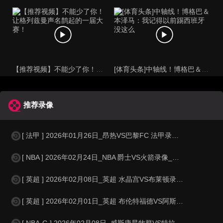
【推荐视频】不能少了你！让格列兹曼声名鹊起的一届大赛！
[体育头条]中轴线！博格巴＆本泽马：我记得以前踢西班牙没这么
推荐录像
[ 法甲 ] 2026年01月26日_昂热VS巴黎FC 法甲录像_全场录像
[ NBA ] 2026年02月24日_NBA 爵士VS火箭录像_高清录像【
[ 英超 ] 2026年02月08日_英超 水晶宫VS布莱顿录像_高清录像
[ 英超 ] 2026年02月01日_英超 布伦特福德VS阿斯顿维拉录像_
[ NBA-G ] 2026年02月08日_威斯康星牧群VS特拉华蓝衫 NBA-