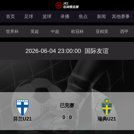
首页
足球
篮球
录播
焦点
新闻
其他赛事
世界杯
英超
中超
欧冠杯
亚精英
西甲
韩K联
法甲
科索沃超
意甲
世亚预
中甲
2026-06-04 23:00:00
国际友谊
澳超
法罗超
日职联
NBA
CBA
WNBA
已完赛
0 : 0
芬兰U21
瑞典U21