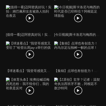
[值得一看]迈阿密真好玩！实拍：姆巴佩和女友被路人拍到在夜店
[今日视频]斯卡洛尼与梅西的时代是否已经终结？阿根廷足球面临
【球迷看点】“我登哥感觉又变壮了”哈登出席jay-z举行的俱
【集锦】点球也有创造力！内马尔足坛独树一帜的点球！