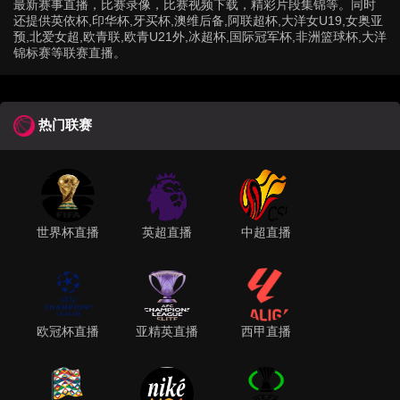
最新赛事直播，比赛录像，比赛视频下载，精彩片段集锦等。同时
还提供英依杯,印华杯,牙买杯,澳维后备,阿联超杯,大洋女U19,女奥亚
预,北爱女超,欧青联,欧青U21外,冰超杯,国际冠军杯,非洲篮球杯,大洋
锦标赛等联赛直播。
热门联赛
世界杯直播
英超直播
中超直播
欧冠杯直播
亚精英直播
西甲直播