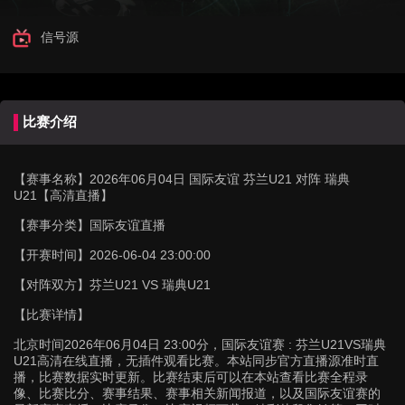
信号源
比赛介绍
【赛事名称】
2026年06月04日 国际友谊 芬兰U21 对阵 瑞典
U21【高清直播】
【赛事分类】
国际友谊直播
【开赛时间】
2026-06-04 23:00:00
【对阵双方】
芬兰U21 VS 瑞典U21
【比赛详情】
北京时间2026年06月04日 23:00分，国际友谊赛 : 芬兰U21VS瑞典
U21高清在线直播，无插件观看比赛。本站同步官方直播源准时直
播，比赛数据实时更新。比赛结束后可以在本站查看比赛全程录
像、比赛比分、赛事结果、赛事相关新闻报道，以及国际友谊赛的