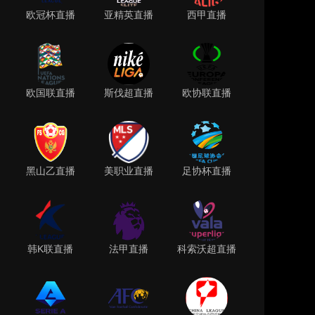
欧冠杯直播
亚精英直播
西甲直播
欧国联直播
斯伐超直播
欧协联直播
黑山乙直播
美职业直播
足协杯直播
韩K联直播
法甲直播
科索沃超直播