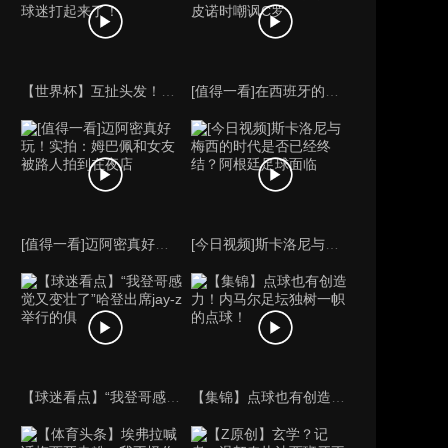
【世界杯】互扯头发！阿根廷女球迷和西班牙女球迷打起来了！
[值得一看]在西班牙的颁奖典礼上，主持人介绍皮诺时嘲讽C罗
[值得一看]迈阿密真好玩！实拍：姆巴佩和女友被路人拍到在夜店
[今日视频]斯卡洛尼与梅西的时代是否已经终结？阿根廷足球面临
【球迷看点】“我登哥感觉又变壮了”哈登出席jay-z举行的俱
【集锦】点球也有创造力！内马尔足坛独树一帜的点球！