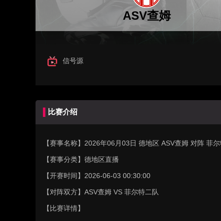
ASV查姆
信号源
比赛介绍
【赛事名称】
2026年06月03日 德地区 ASV查姆 对阵
【赛事分类】
德地区直播
【开赛时间】
2026-06-03 00:30:00
【对阵双方】
ASV查姆 VS 菲尔特二队
【比赛详情】