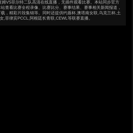
: ASV查姆VS菲尔特二队高清在线直播，无插件观看比赛。本站同步官方
本站查看比赛全程录像、比赛比分、赛事结果、赛事相关新闻报道，
载，精彩片段集锦等。同时还提供约盾杯,澳塔南女联,乌克兰杯,土
女,菲律宾PCCL,阿根廷长青联,CEWL等联赛直播。