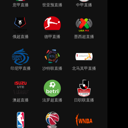
意甲直播
世亚预直播
中甲直播
俄超直播
德甲直播
墨西超直播
印尼甲直播
沙特联直播
北马其甲直播
澳超直播
法罗超直播
日职联直播