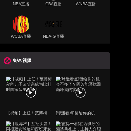
NBA直播
CBA直播
WNBA直播
WCBA直播
NBA-G直播
集锦/视频
【视频】上任！范博梅尔的儿子谈父亲成为比利时国家队主教练！
[球迷看点]留给你的机会不多了？阿芳能否找回巅峰期的状态？