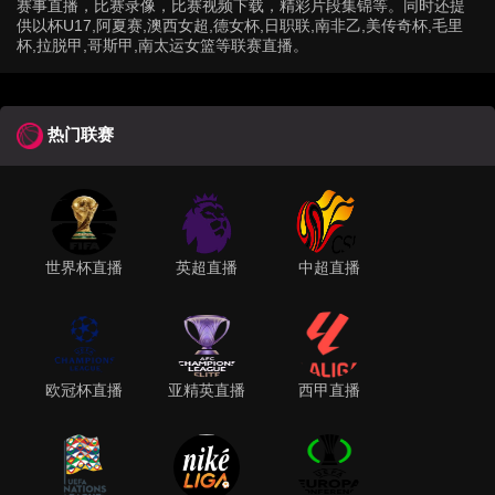
赛事直播，比赛录像，比赛视频下载，精彩片段集锦等。同时还提
供以杯U17,阿夏赛,澳西女超,德女杯,日职联,南非乙,美传奇杯,毛里
杯,拉脱甲,哥斯甲,南太运女篮等联赛直播。
热门联赛
世界杯直播
英超直播
中超直播
欧冠杯直播
亚精英直播
西甲直播