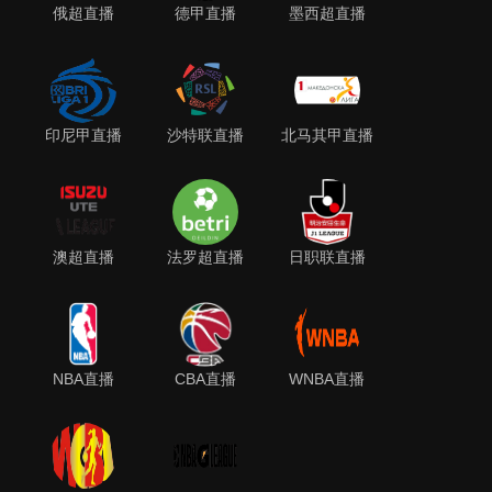
俄超直播
德甲直播
墨西超直播
印尼甲直播
沙特联直播
北马其甲直播
澳超直播
法罗超直播
日职联直播
NBA直播
CBA直播
WNBA直播