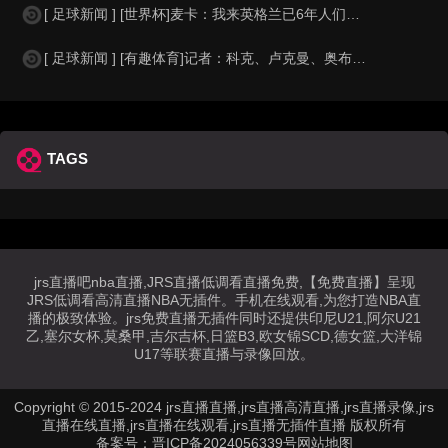
[ 足球新闻 ] [世界杯]麦卡：我来英格兰已6年人们对我很好，但和英格兰的比
[ 足球新闻 ] [有趣体育]记者：科克、卢克曼、奥布拉克参加马竞训练，卡尔多
TAGS
jrs直播吧nba直播,JRS直播低调看直播免费,【免费直播】呈现
JRS低调看高清直播NBA无插件。手机在线观看,为您打造NBA直
播的极致体验。jrs免费直播无插件同时还提供印尼U21,阿尔U21
乙,塞尔女杯,莫桑甲,吉尔吉杯,日篮B3,欧女锦SCD,德女篮,大洋锦
U17等联赛直播与录像回放。
Copyright © 2015-2024 jrs直播直播,jrs直播高清直播,jrs直播录像,jrs
直播在线直播,jrs直播在线观看,jrs直播无插件直播 版权所有
备案号：
晋ICP备2024056339号
网站地图