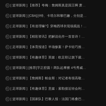
[ 篮球新闻 ] 【推荐】夸梅：詹姆斯真是国王啊 萧华都得听他的 新赛季日程安
[ 篮球新闻 ] [CBA]沙特、卡塔尔和黎巴嫩，分别是什么水平？
[ 足球新闻 ] 【有道理嘛?】穿梅西球衣现场观战！马思纯晒照：终究是人生，不
[ 篮球新闻 ] 【精彩资讯】把解说化作一首首诗！贺炜本届世界杯金句合集
[ 足球新闻 ] 【体育报道】半场惨案！萨卡轻巧推射双响，英格兰4-0领先法国
[ 篮球新闻 ] 【有趣体育】英媒：欧足联让旗下裁判避免像世界杯一样，用VAR
[ 篮球新闻 ] [推荐]字正腔圆！两队起摩擦 4号秀威尔逊大声嘲讽卡卢马:W
[ 篮球新闻 ] 【詹姆斯】帕金斯：对记者有很高敬意 Windhorst绝不是
[ 足球新闻 ] 【有趣体育】意媒：索勒接近转会利兹联，乌迪内斯有意米兰后卫F
[ 篮球新闻 ] 【国家队】巴黎人报：法国门将桑巴小腿受伤，提前结束了训练