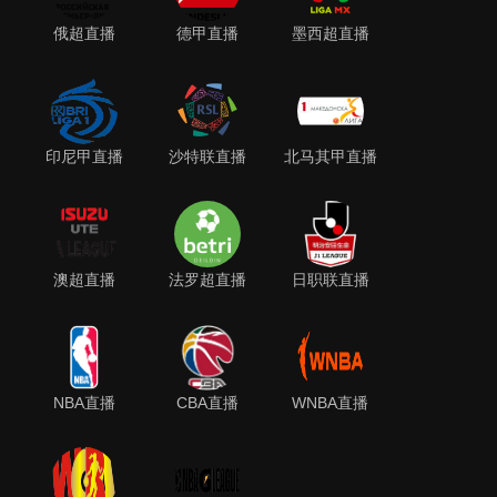
俄超直播
德甲直播
墨西超直播
印尼甲直播
沙特联直播
北马其甲直播
澳超直播
法罗超直播
日职联直播
NBA直播
CBA直播
WNBA直播