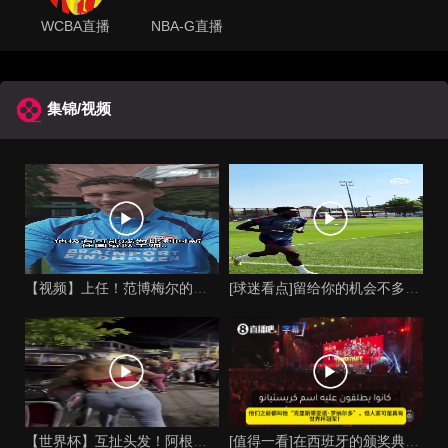
WCBA直播
NBA-G直播
集锦/视频
【视频】上任！范博梅尔的儿子谈父亲成为比利时国家队主教练！
[球迷看点]留给你的机会不多了？阿芳能否找回巅峰期的状态？
【世界杯】互扯头发！阿根廷女球迷和西班牙女球迷打起来了！
[值得一看]在西班牙的颁奖典礼上，主持人介绍皮诺时嘲讽C罗