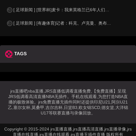
[ 足球新闻 ] [世界杯]麦卡：我来英格兰已6年人们对我很好，但和英格兰的比
[ 足球新闻 ] [有趣体育]记者：科克、卢克曼、奥布拉克参加马竞训练，卡尔多
TAGS
jrs直播吧nba直播,JRS直播低调看直播免费,【免费直播】呈现
JRS低调看高清直播NBA无插件。手机在线观看,为您打造NBA直
播的极致体验。jrs免费直播无插件同时还提供印尼U21,阿尔U21
乙,塞尔女杯,莫桑甲,吉尔吉杯,日篮B3,欧女锦SCD,德女篮,大洋锦
U17等联赛直播与录像回放。
Copyright © 2015-2024 jrs直播直播,jrs直播高清直播,jrs直播录像,jrs
直播在线直播,jrs直播在线观看,jrs直播无插件直播 版权所有