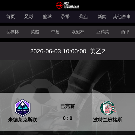
首页
足球
篮球
录播
焦点
新闻
其他赛事
世界杯
英超
中超
欧冠杯
亚精英
西甲
韩K联
法甲
科索沃超
意甲
世亚预
中甲
2026-06-03 10:00:00
美乙2
澳超
法罗超
日职联
NBA
CBA
WNBA
已完赛
0 : 0
米德莱克斯联
波特兰班格斯