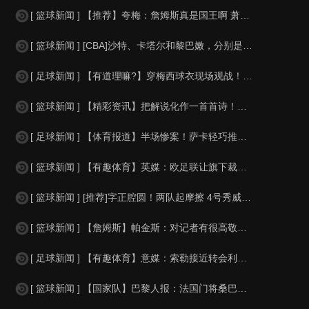
[ 篮球新闻 ] 【推荐】夸梅：詹姆斯真是国王啊 萧华都得听他的 新赛季日程安
[ 篮球新闻 ] [CBA]沙特、卡塔尔和黎巴嫩，分别是什么水平？
[ 足球新闻 ] 【有道理嘛?】穿梅西球衣现场观战！马思纯晒照：终究是人生，不
[ 篮球新闻 ] 【精彩资讯】把解说化作一首首诗！贺炜本届世界杯金句合集
[ 足球新闻 ] 【体育报道】半场惨案！萨卡轻巧推射双响，英格兰4-0领先法国
[ 篮球新闻 ] 【有趣体育】英媒：欧足联让旗下裁判避免像世界杯一样，用VAR
[ 篮球新闻 ] [推荐]字正腔圆！两队起摩擦 4号秀威尔逊大声嘲讽卡卢马:W
[ 篮球新闻 ] 【詹姆斯】帕金斯：对记者有很高敬意 Windhorst绝不是
[ 足球新闻 ] 【有趣体育】意媒：索勒接近转会利兹联，乌迪内斯有意米兰后卫F
[ 篮球新闻 ] 【国家队】巴黎人报：法国门将桑巴小腿受伤，提前结束了训练