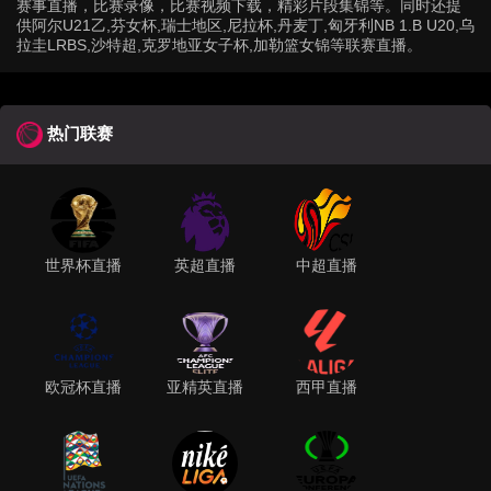
赛事直播，比赛录像，比赛视频下载，精彩片段集锦等。同时还提
供阿尔U21乙,芬女杯,瑞士地区,尼拉杯,丹麦丁,匈牙利NB 1.B U20,乌
拉圭LRBS,沙特超,克罗地亚女子杯,加勒篮女锦等联赛直播。
热门联赛
世界杯直播
英超直播
中超直播
欧冠杯直播
亚精英直播
西甲直播