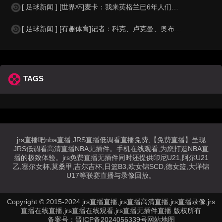
[ 足球新闻 ] [世界杯]麦卡：我来英格兰已6年人们对我很好，但和英格兰的比
[ 足球新闻 ] [有趣体育]记者：科克、卢克曼、奥布拉克参加马竞训练，卡尔多
TAGS
jrs直播吧nba直播,JRS直播低调看直播免费,【免费直播】呈现
JRS低调看高清直播NBA无插件。手机在线观看,为您打造NBA直
播的极致体验。jrs免费直播无插件同时还提供印尼U21,阿尔U21
乙,塞尔女杯,莫桑甲,吉尔吉杯,日篮B3,欧女锦SCD,德女篮,大洋锦
U17等联赛直播与录像回放。
Copyright © 2015-2024 jrs直播直播,jrs直播高清直播,jrs直播录像,jrs
直播在线直播,jrs直播在线观看,jrs直播无插件直播 版权所有
备案号：
晋ICP备2024056339号
网站地图