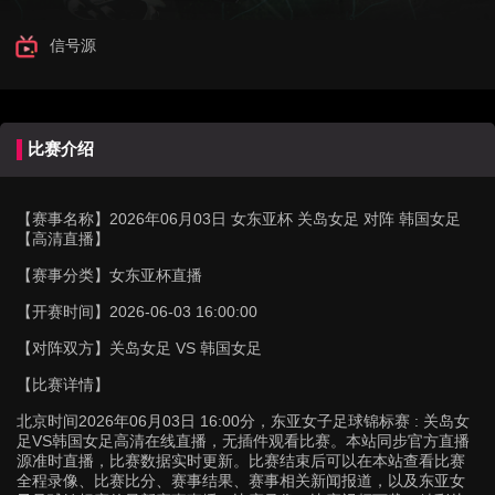
信号源
比赛介绍
【赛事名称】
2026年06月03日 女东亚杯 关岛女足 对阵 韩国女足
【高清直播】
【赛事分类】
女东亚杯直播
【开赛时间】
2026-06-03 16:00:00
【对阵双方】
关岛女足 VS 韩国女足
【比赛详情】
北京时间2026年06月03日 16:00分，东亚女子足球锦标赛 : 关岛女
足VS韩国女足高清在线直播，无插件观看比赛。本站同步官方直播
源准时直播，比赛数据实时更新。比赛结束后可以在本站查看比赛
全程录像、比赛比分、赛事结果、赛事相关新闻报道，以及东亚女