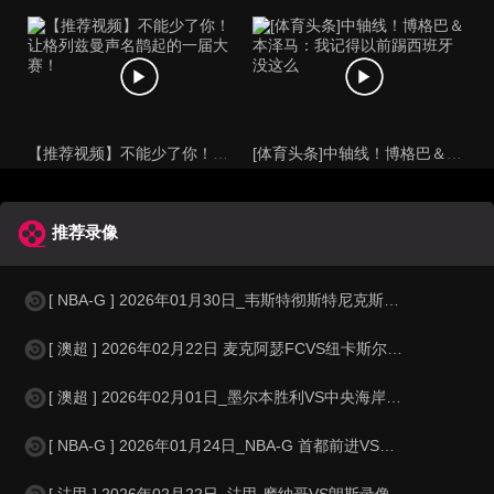
【推荐视频】不能少了你！让格列兹曼声名鹊起的一届大赛！
[体育头条]中轴线！博格巴＆本泽马：我记得以前踢西班牙没这么
推荐录像
[ NBA-G ] 2026年01月30日_韦斯特彻斯特尼克斯VS奥西奥拉魔术
[ 澳超 ] 2026年02月22日 麦克阿瑟FCVS纽卡斯尔喷气机 澳超
[ 澳超 ] 2026年02月01日_墨尔本胜利VS中央海岸水手 澳超录像
[ NBA-G ] 2026年01月24日_NBA-G 首都前进VS奥斯汀马刺录
[ 法甲 ] 2026年02月22日_法甲 摩纳哥VS朗斯录像_全场录像【