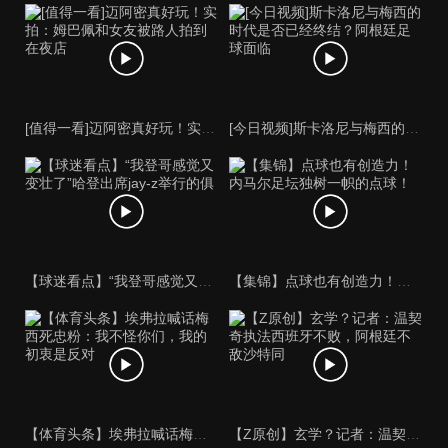
[值得一看]迈阿密真好玩！实拍：姆巴佩和女友被路人拍到在夜店
[今日视频]斯卡洛尼与梅西的时代是否已经终结？阿根廷足球面临
【球迷看点】“我登哥感觉又变壮了”哈登出席jay-z举行的俱
【集锦】点球也有创造力！内马尔足坛独树一帜的点球！
【体育头条】埃弗拉喊话梅西死忠粉：我不怪你们，我的初衷是反对
【Z原创】玄学？记者：温契奇执法西班牙不败，阿根廷不敌沙特同