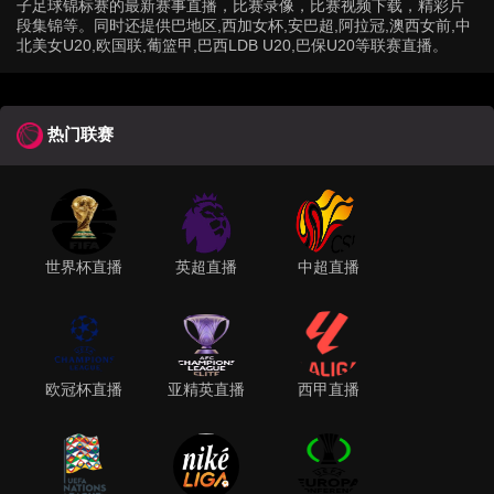
子足球锦标赛的最新赛事直播，比赛录像，比赛视频下载，精彩片
段集锦等。同时还提供巴地区,西加女杯,安巴超,阿拉冠,澳西女前,中
北美女U20,欧国联,葡篮甲,巴西LDB U20,巴保U20等联赛直播。
热门联赛
世界杯直播
英超直播
中超直播
欧冠杯直播
亚精英直播
西甲直播