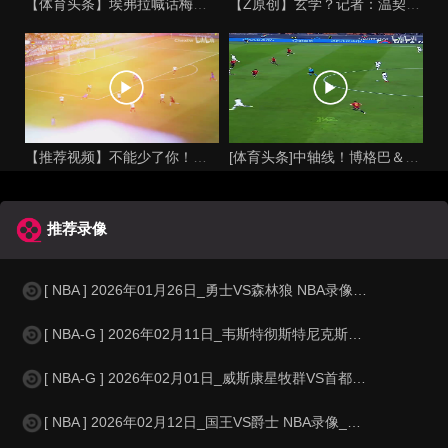
【体育头条】埃弗拉喊话梅西死忠粉：我不怪你们，我的初衷是反对
【Z原创】玄学？记者：温契奇执法西班牙不败，阿根廷不敌沙特同
【推荐视频】不能少了你！让格列兹曼声名鹊起的一届大赛！
[体育头条]中轴线！博格巴＆本泽马：我记得以前踢西班牙没这么
推荐录像
[ NBA ] 2026年01月26日_勇士VS森林狼 NBA录像_全场录像
[ NBA-G ] 2026年02月11日_韦斯特彻斯特尼克斯VS山谷太阳 NB
[ NBA-G ] 2026年02月01日_威斯康星牧群VS首都前进 NBA-G
[ NBA ] 2026年02月12日_国王VS爵士 NBA录像_高清录像【