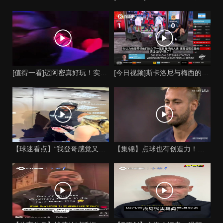
[值得一看]迈阿密真好玩！实拍：姆巴佩和女友被路人拍到在夜店
[今日视频]斯卡洛尼与梅西的时代是否已经终结？阿根廷足球面临
【球迷看点】“我登哥感觉又变壮了”哈登出席jay-z举行的俱
【集锦】点球也有创造力！内马尔足坛独树一帜的点球！