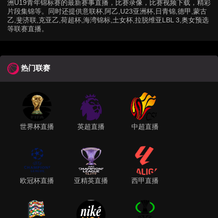
洲U19青年锦标赛的最新赛事直播，比赛录像，比赛视频下载，精彩
片段集锦等。同时还提供意联杯,阿乙,U23亚洲杯,日青锦,德甲,蒙古
乙,斐济联,克亚乙,荷超杯,海湾锦标,土女杯,拉脱维亚LBL 3,奥女预选
等联赛直播。
热门联赛
世界杯直播
英超直播
中超直播
欧冠杯直播
亚精英直播
西甲直播