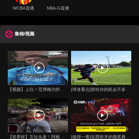
WCBA直播
NBA-G直播
集锦/视频
【视频】上任！范博梅尔的儿子谈父亲成为比利时国家队主教练！
[球迷看点]留给你的机会不多了？阿芳能否找回巅峰期的状态？
【世界杯】互扯头发！阿根廷女球迷和西班牙女球迷打起来了！
[值得一看]在西班牙的颁奖典礼上，主持人介绍皮诺时嘲讽C罗