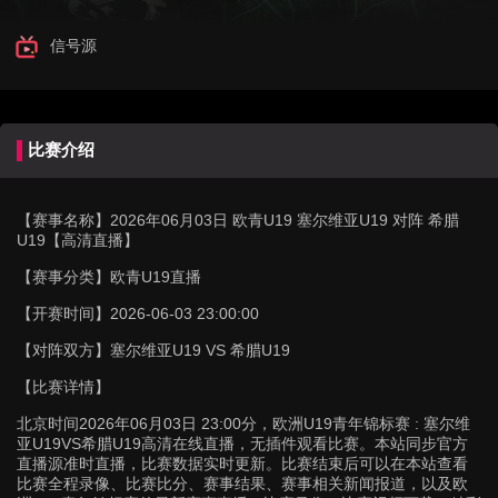
信号源
比赛介绍
【赛事名称】
2026年06月03日 欧青U19 塞尔维亚U19 对阵 希腊
U19【高清直播】
【赛事分类】
欧青U19直播
【开赛时间】
2026-06-03 23:00:00
【对阵双方】
塞尔维亚U19 VS 希腊U19
【比赛详情】
北京时间2026年06月03日 23:00分，欧洲U19青年锦标赛 : 塞尔维
亚U19VS希腊U19高清在线直播，无插件观看比赛。本站同步官方
直播源准时直播，比赛数据实时更新。比赛结束后可以在本站查看
比赛全程录像、比赛比分、赛事结果、赛事相关新闻报道，以及欧