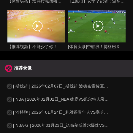
【体育头条】埃弗拉喊话梅西死忠粉：我不怪你们，我的初衷是反对
【Z原创】玄学？记者：温契奇执法西班牙不败，阿根廷不敌沙特同
【推荐视频】不能少了你！让格列兹曼声名鹊起的一届大赛！
[体育头条]中轴线！博格巴＆本泽马：我记得以前踢西班牙没这么
推荐录像
[ 斯伐超 ] 2026年02月07日_斯伐超 波德布雷佐瓦VS特伦钦录像_
[ NBA ] 2026年02月02日_NBA 雄鹿VS凯尔特人录像_高清录
[ 沙特联 ] 2026年01月24日_利雅得青年人VS塞哈特海湾 沙特联录
[ NBA-G ] 2026年01月23日_诺布尔斯维尔爆炸VS威斯康星牧群 N