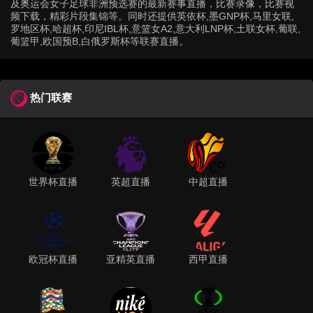
及奥运会女子足球非洲预选赛的最新赛事直播，比赛录像，比赛视
频下载，精彩片段集锦等。同时还提供英依杯,墨GNP杯,马里女联,
罗地区杯,哈超杯,印尼IBL杯,意篮女A2,意大利LNP杯,土联女杯,葡联,
葡篮甲,欧国预B,白俄罗斯杯等联赛直播。
热门联赛
世界杯直播
英超直播
中超直播
欧冠杯直播
亚精英直播
西甲直播