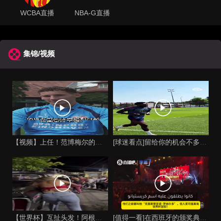
WCBA直播
NBA-G直播
集锦/视频
【视频】上任！范博梅尔的儿子谈父亲成为比利时国家队主教练！
[球迷看点]留给你的机会不多了？阿芳能否找回巅峰期的状态？
【世界杯】互扯头发！阿根廷女球迷和西班牙女球迷打起来了！
[值得一看]在西班牙的颁奖典礼上，主持人介绍皮诺时嘲讽C罗