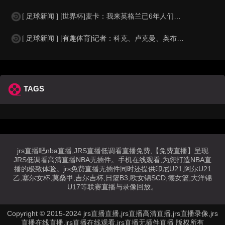
[ 足球新闻 ] [世界杯]麦卡：我来英格兰已6年人们对我很好，但和英格兰的比
[ 足球新闻 ] [有趣体育]记者：科克、卢克曼、奥布拉克参加马竞训练，卡尔多
TAGS
jrs直播吧nba直播,JRS直播低调看直播免费,【免费直播】呈现
JRS低调看高清直播NBA无插件。手机在线观看,为您打造NBA直
播的极致体验。jrs免费直播无插件同时还提供印尼U21,阿尔U21
乙,塞尔女杯,莫桑甲,吉尔吉杯,日篮B3,欧女锦SCD,德女篮,大洋锦
U17等联赛直播与录像回放。
Copyright © 2015-2024 jrs直播直播,jrs直播高清直播,jrs直播录像,jrs
直播在线直播,jrs直播在线观看,jrs直播无插件直播 版权所有