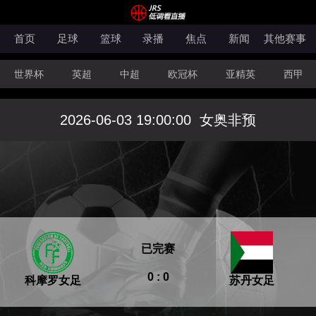
首页
足球
篮球
录播
焦点
新闻
其他赛事
世界杯
英超
中超
欧冠杯
亚精英
西甲
韩K联
法甲
科索沃超
意甲
世亚预
中甲
2026-06-03 19:00:00
女奥非预
澳超
法罗超
日职联
NBA
CBA
WNBA
已完赛
0 : 0
科摩罗女足
苏丹女足