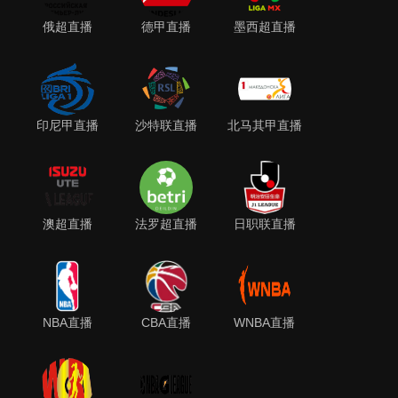
俄超直播
德甲直播
墨西超直播
印尼甲直播
沙特联直播
北马其甲直播
澳超直播
法罗超直播
日职联直播
NBA直播
CBA直播
WNBA直播