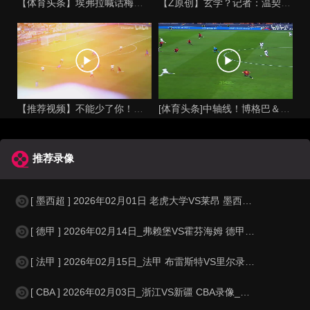
【体育头条】埃弗拉喊话梅西死忠粉：我不怪你们，我的初衷是反对
【Z原创】玄学？记者：温契奇执法西班牙不败，阿根廷不敌沙特同
【推荐视频】不能少了你！让格列兹曼声名鹊起的一届大赛！
[体育头条]中轴线！博格巴＆本泽马：我记得以前踢西班牙没这么
推荐录像
[ 墨西超 ] 2026年02月01日 老虎大学VS莱昂 墨西超_全场录像【
[ 德甲 ] 2026年02月14日_弗赖堡VS霍芬海姆 德甲录像_全场录
[ 法甲 ] 2026年02月15日_法甲 布雷斯特VS里尔录像_高清录像
[ CBA ] 2026年02月03日_浙江VS新疆 CBA录像_高清录像【