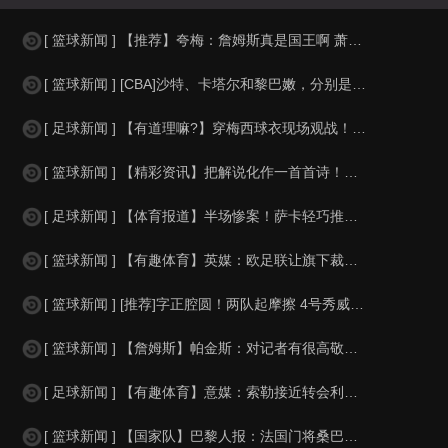
[ 篮球新闻 ] 【推荐】夸梅：詹姆斯真是国王啊 萧华都得听他的 新赛季日程安
[ 篮球新闻 ] [CBA]沙特、卡塔尔和黎巴嫩，分别是什么水平？
[ 足球新闻 ] 【有道理嘛?】穿梅西球衣现场观战！马思纯晒照：终究是人生，不
[ 篮球新闻 ] 【精彩资讯】把解说化作一首首诗！贺炜本届世界杯金句合集
[ 足球新闻 ] 【体育报道】半场惨案！萨卡轻巧推射双响，英格兰4-0领先法国
[ 篮球新闻 ] 【有趣体育】英媒：欧足联让旗下裁判避免像世界杯一样，用VAR
[ 篮球新闻 ] [推荐]字正腔圆！两队起摩擦 4号秀威尔逊大声嘲讽卡卢马:W
[ 篮球新闻 ] 【詹姆斯】帕金斯：对记者有很高敬意 Windhorst绝不是
[ 足球新闻 ] 【有趣体育】意媒：索勒接近转会利兹联，乌迪内斯有意米兰后卫F
[ 篮球新闻 ] 【国家队】巴黎人报：法国门将桑巴小腿受伤，提前结束了训练