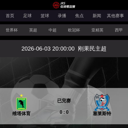
首页
足球
篮球
录播
焦点
新闻
其他赛事
世界杯
英超
中超
欧冠杯
亚精英
西甲
韩K联
法甲
科索沃超
意甲
世亚预
中甲
2026-06-03 20:00:00
刚果民主超
澳超
法罗超
日职联
NBA
CBA
WNBA
已完赛
0 : 0
维塔体育
塞莱斯特