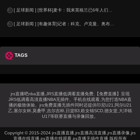
[ 足球新闻 ] [世界杯]麦卡：我来英格兰已6年人们对我很好，但和英格兰的比
[ 足球新闻 ] [有趣体育]记者：科克、卢克曼、奥布拉克参加马竞训练，卡尔多
TAGS
jrs直播吧nba直播,JRS直播低调看直播免费,【免费直播】呈现
JRS低调看高清直播NBA无插件。手机在线观看,为您打造NBA直
播的极致体验。jrs免费直播无插件同时还提供印尼U21,阿尔U21
乙,塞尔女杯,莫桑甲,吉尔吉杯,日篮B3,欧女锦SCD,德女篮,大洋锦
U17等联赛直播与录像回放。
Copyright © 2015-2024 jrs直播直播,jrs直播高清直播,jrs直播录像,jrs
直播在线直播,jrs直播在线观看,jrs直播无插件直播 版权所有