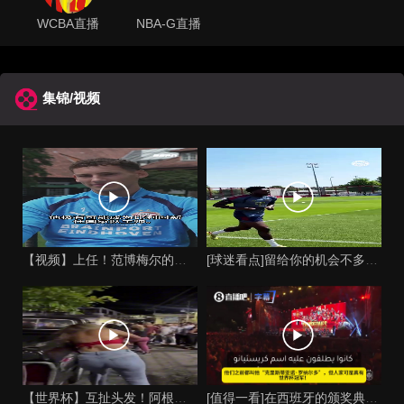
WCBA直播
NBA-G直播
集锦/视频
【视频】上任！范博梅尔的儿子谈父亲成为比利时国家队主教练！
[球迷看点]留给你的机会不多了？阿芳能否找回巅峰期的状态？
【世界杯】互扯头发！阿根廷女球迷和西班牙女球迷打起来了！
[值得一看]在西班牙的颁奖典礼上，主持人介绍皮诺时嘲讽C罗