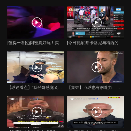
[值得一看]迈阿密真好玩！实拍：姆巴佩和女友被路人拍到在夜店
[今日视频]斯卡洛尼与梅西的时代是否已经终结？阿根廷足球面临
【球迷看点】“我登哥感觉又变壮了”哈登出席jay-z举行的俱
【集锦】点球也有创造力！内马尔足坛独树一帜的点球！