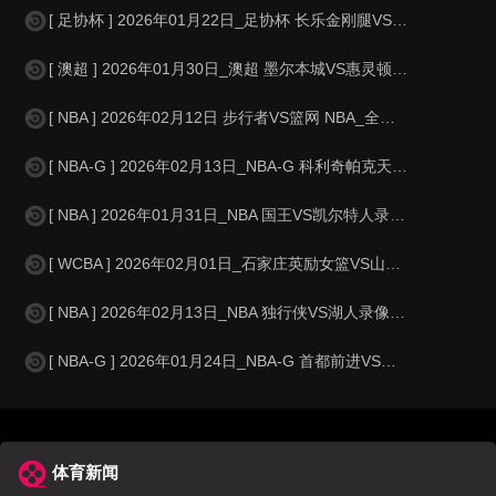
[ 足协杯 ] 2026年01月22日_足协杯 长乐金刚腿VS广东蜀地红录像
[ 澳超 ] 2026年01月30日_澳超 墨尔本城VS惠灵顿凤凰录像_高
[ NBA ] 2026年02月12日 步行者VS篮网 NBA_全场录像【全
[ NBA-G ] 2026年02月13日_NBA-G 科利奇帕克天鹰VS诺布尔
[ NBA ] 2026年01月31日_NBA 国王VS凯尔特人录像_全场录
[ WCBA ] 2026年02月01日_石家庄英励女篮VS山西竹叶青酒女篮
[ NBA ] 2026年02月13日_NBA 独行侠VS湖人录像_高清录像
[ NBA-G ] 2026年01月24日_NBA-G 首都前进VS奥斯汀马刺录
体育新闻