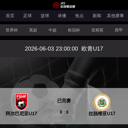
首页
足球
篮球
录播
焦点
新闻
其他赛事
世界杯
英超
中超
欧冠杯
亚精英
西甲
韩K联
法甲
科索沃超
意甲
世亚预
中甲
2026-06-03 23:00:00
欧青U17
澳超
法罗超
日职联
NBA
CBA
WNBA
已完赛
0 : 0
阿尔巴尼亚U17
拉脱维亚U17