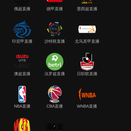
俄超直播
德甲直播
墨西超直播
印尼甲直播
沙特联直播
北马其甲直播
澳超直播
法罗超直播
日职联直播
NBA直播
CBA直播
WNBA直播