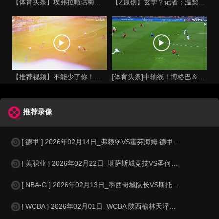
【体育头条】埃弗拉喊话梅西死忠粉：我不怪你们，我的初衷是反对
【Z原创】玄学？记者：温契奇执法西班牙不败，阿根廷不敌沙特同
【推荐视频】不能少了你！让格列兹曼声名鹊起的一届大赛！
[体育头条]中轴线！博格巴＆本泽马：我记得以前踢西班牙没这么
推荐录像
[ 德甲 ] 2026年02月14日_弗赖堡VS霍芬海姆 德甲录像_全场录
[ 美职业 ] 2026年02月22日_堪萨斯城竞技VS圣何塞地震 美职业录
[ NBA-G ] 2026年02月13日_墨西哥城队长VS斯托克顿国王 NBA
[ WCBA ] 2026年02月01日_WCBA 陕西榆林天泽女篮VS东莞新