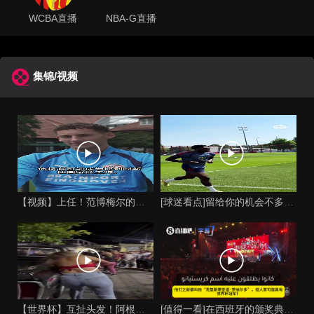
WCBA直播
NBA-G直播
集锦/视频
【视频】上任！范博梅尔的儿子谈父亲成为比利时国家队主教练！
[球迷看点]留给你的机会不多了？阿芳能否找回巅峰期的状态？
【世界杯】互扯头发！阿根廷女球迷和西班牙女球迷打起来了！
[值得一看]在西班牙的颁奖典礼上，主持人介绍皮诺时嘲讽C罗