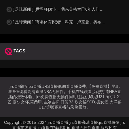
[ 足球新闻 ] [世界杯]麦卡：我来英格兰已6年人们对我很好，但和英格兰的比
[ 足球新闻 ] [有趣体育]记者：科克、卢克曼、奥布拉克参加马竞训练，卡尔多
TAGS
jrs直播吧nba直播,JRS直播低调看直播免费,【免费直播】呈现
JRS低调看高清直播NBA无插件。手机在线观看,为您打造NBA直
播的极致体验。jrs免费直播无插件同时还提供印尼U21,阿尔U21
乙,塞尔女杯,莫桑甲,吉尔吉杯,日篮B3,欧女锦SCD,德女篮,大洋锦
U17等联赛直播与录像回放。
Copyright © 2015-2024 jrs直播直播,jrs直播高清直播,jrs直播录像,jrs
直播在线直播,jrs直播在线观看,jrs直播无插件直播 版权所有