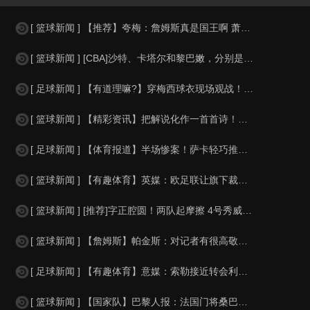
[ 篮球新闻 ] 【推荐】夸梅：詹姆斯真是国王啊 萧华都得听他的 新赛季日程安
[ 篮球新闻 ] [CBA]沙特、卡塔尔和黎巴嫩，分别是什么水平？
[ 足球新闻 ] 【有道理嘛?】穿梅西球衣现场观战！马思纯晒照：终究是人生，不
[ 篮球新闻 ] 【精彩资讯】把解说化作一首首诗！贺炜本届世界杯金句合集
[ 足球新闻 ] 【体育报道】半场惨案！萨卡轻巧推射双响，英格兰4-0领先法国
[ 篮球新闻 ] 【有趣体育】英媒：欧足联让旗下裁判避免像世界杯一样，用VAR
[ 篮球新闻 ] [推荐]字正腔圆！两队起摩擦 4号秀威尔逊大声嘲讽卡卢马:W
[ 篮球新闻 ] 【詹姆斯】帕金斯：对记者有很高敬意 Windhorst绝不是
[ 足球新闻 ] 【有趣体育】意媒：索勒接近转会利兹联，乌迪内斯有意米兰后卫F
[ 篮球新闻 ] 【国家队】巴黎人报：法国门将桑巴小腿受伤，提前结束了训练