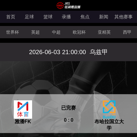
首页
足球
篮球
录播
焦点
新闻
其他赛事
世界杯
英超
中超
欧冠杯
亚精英
西甲
韩K联
法甲
科索沃超
意甲
世亚预
中甲
2026-06-03 21:00:00
乌兹甲
澳超
法罗超
日职联
NBA
CBA
WNBA
已完赛
0 : 0
雅潘FK
布哈拉国立大
学