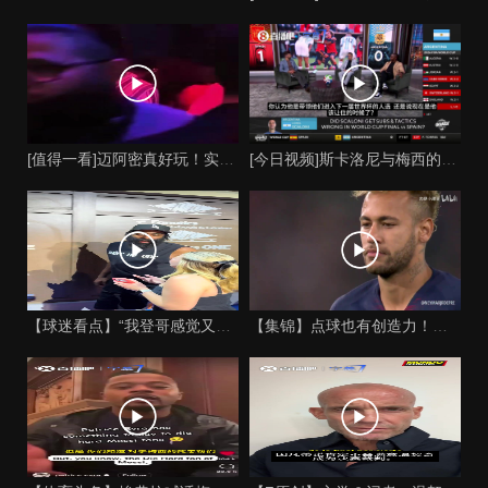
[值得一看]迈阿密真好玩！实拍：姆巴佩和女友被路人拍到在夜店
[今日视频]斯卡洛尼与梅西的时代是否已经终结？阿根廷足球面临
【球迷看点】“我登哥感觉又变壮了”哈登出席jay-z举行的俱
【集锦】点球也有创造力！内马尔足坛独树一帜的点球！