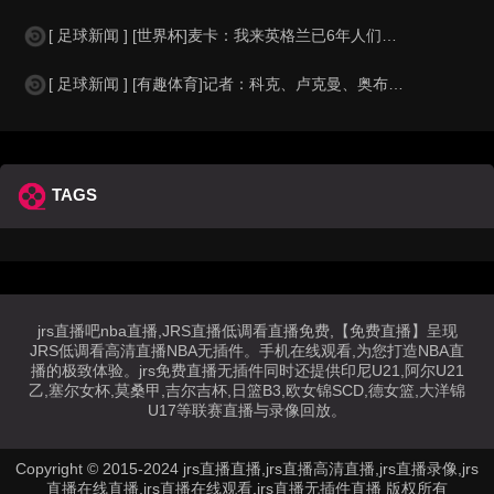
[ 足球新闻 ] [世界杯]麦卡：我来英格兰已6年人们对我很好，但和英格兰的比
[ 足球新闻 ] [有趣体育]记者：科克、卢克曼、奥布拉克参加马竞训练，卡尔多
TAGS
jrs直播吧nba直播,JRS直播低调看直播免费,【免费直播】呈现
JRS低调看高清直播NBA无插件。手机在线观看,为您打造NBA直
播的极致体验。jrs免费直播无插件同时还提供印尼U21,阿尔U21
乙,塞尔女杯,莫桑甲,吉尔吉杯,日篮B3,欧女锦SCD,德女篮,大洋锦
U17等联赛直播与录像回放。
Copyright © 2015-2024 jrs直播直播,jrs直播高清直播,jrs直播录像,jrs
直播在线直播,jrs直播在线观看,jrs直播无插件直播 版权所有