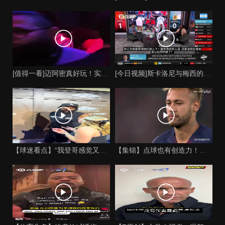
[值得一看]迈阿密真好玩！实拍：姆巴佩和女友被路人拍到在夜店
[今日视频]斯卡洛尼与梅西的时代是否已经终结？阿根廷足球面临
【球迷看点】“我登哥感觉又变壮了”哈登出席jay-z举行的俱
【集锦】点球也有创造力！内马尔足坛独树一帜的点球！