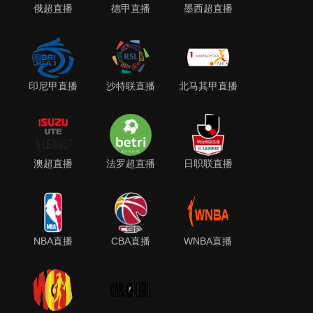
俄超直播
德甲直播
墨西超直播
印尼甲直播
沙特联直播
北马其甲直播
澳超直播
法罗超直播
日职联直播
NBA直播
CBA直播
WNBA直播