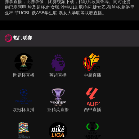
赛事直播，比赛录像，比赛视频下载，精彩片段集锦等。同时还提
供巴塞阿甲,埃及超杯,约女联,沙特U19,尼拉杯,捷女乙,荷兰杯,格洛里
亚杯,菲UCBL,俄ASB学生联,澳女大学联等联赛直播。
热门联赛
世界杯直播
英超直播
中超直播
欧冠杯直播
亚精英直播
西甲直播