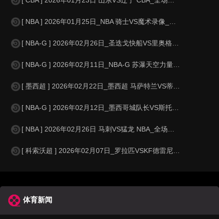
[ NBA ] 2026年01月25日_NBA 骑士VS魔术录像_全场录像【
[ NBA-G ] 2026年02月26日_圣迭戈快船VS里奥格兰德山谷毒蛇 N
[ NBA-G ] 2026年02月11日_NBA-G 苏瀑天空力量VS俄克拉荷
[ 墨西超 ] 2026年02月22日_墨西超 马萨特兰VS蒂华纳录像_高清
[ NBA-G ] 2026年02月12日_墨西哥城队长VS斯托克顿国王 NBA
[ NBA ] 2026年02月26日 马刺VS猛龙 NBA_全场录像【视频
[ 科索沃超 ] 2026年02月07日_罗拉匹VSKF德雷尼卡 科索沃超录像
体育新闻