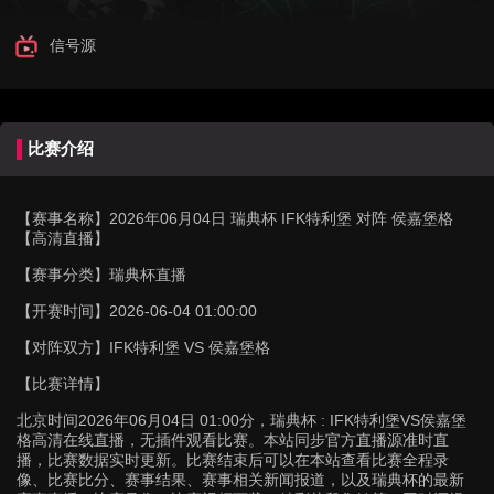
信号源
比赛介绍
【赛事名称】
2026年06月04日 瑞典杯 IFK特利堡 对阵 侯嘉堡格
【高清直播】
【赛事分类】
瑞典杯直播
【开赛时间】
2026-06-04 01:00:00
【对阵双方】
IFK特利堡 VS 侯嘉堡格
【比赛详情】
北京时间2026年06月04日 01:00分，瑞典杯 : IFK特利堡VS侯嘉堡
格高清在线直播，无插件观看比赛。本站同步官方直播源准时直
播，比赛数据实时更新。比赛结束后可以在本站查看比赛全程录
像、比赛比分、赛事结果、赛事相关新闻报道，以及瑞典杯的最新