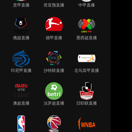
意甲直播
世亚预直播
中甲直播
俄超直播
德甲直播
墨西超直播
印尼甲直播
沙特联直播
北马其甲直播
澳超直播
法罗超直播
日职联直播