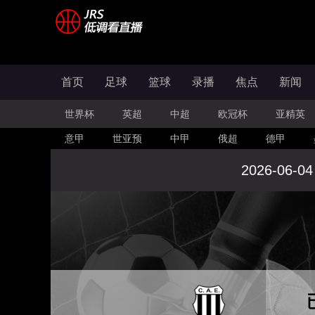
首页
足球
篮球
录播
焦点
新闻
世界杯
英超
中超
欧冠杯
亚精英
意甲
世亚预
中甲
俄超
德甲
2026-06-04