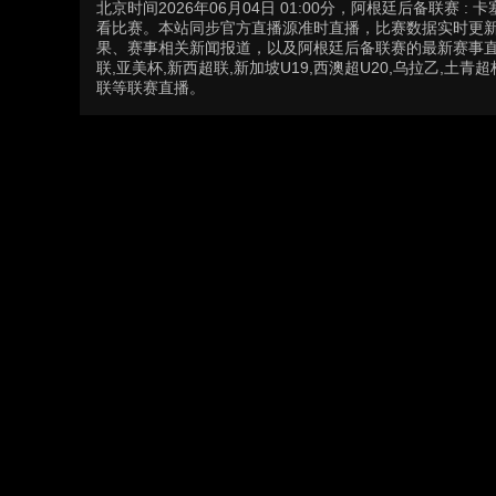
北京时间2026年06月04日 01:00分，阿根廷后备联赛
看比赛。本站同步官方直播源准时直播，比赛数据实时更
果、赛事相关新闻报道，以及阿根廷后备联赛的最新赛事
联,亚美杯,新西超联,新加坡U19,西澳超U20,乌拉乙,土青
联等联赛直播。