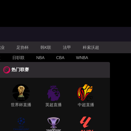
职业
足协杯
韩K联
法甲
科索沃超
超
日职联
NBA
CBA
WNBA
热门联赛
世界杯直播
英超直播
中超直播