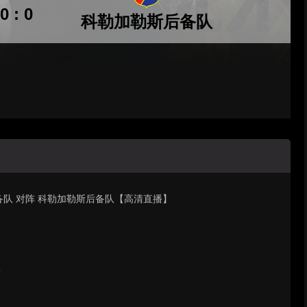
0 : 0
科勒加勒斯后备队
后备队 对阵 科勒加勒斯后备队【高清直播】
队