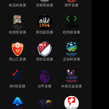
欧冠杯直播
亚精英直播
西甲直播
欧国联直播
斯伐超直播
欧协联直播
黑山乙直播
美职业直播
足协杯直播
韩K联直播
法甲直播
科索沃超直播